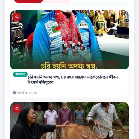
অন্যান্য
চুরি হয়নি অদম্য স্বপ্ন, ৮৪ বছর বয়সেও ভারোত্তোলনে জীবন
উৎসর্গ মজিবুরের
আগস্ট ৩,২০২৬