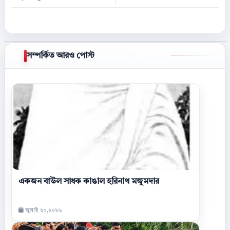
সম্পর্কিত আরও পোস্ট
আরও দেখান
একজন বাউল সাধক কাঙাল হরিনাথ মজুমদার
জুলাই ২০,২০২৬