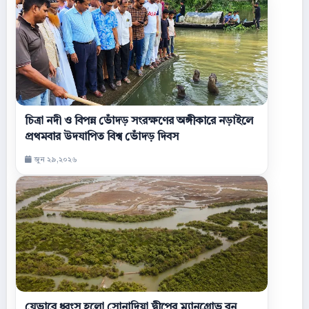
চিত্রা নদী ও বিপন্ন ভোঁদড় সংরক্ষণের অঙ্গীকারে নড়াইলে
প্রথমবার উদযাপিত বিশ্ব ভোঁদড় দিবস
জুন ২৯,২০২৬
যেভাবে ধ্বংস হলো সোনাদিয়া দ্বীপের ম্যানগ্রোভ বন