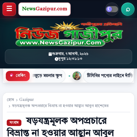
News
Gazipur.com
খবর 
মেনু খুলুন
শুক্রবার, ৭ আগস্ট, ২০২৬
দুপুর ১২:৩১:১৪
●
জুড়ে ময়লার স্তূপ
টিসিবির পণ্যের লাইনে দাঁড়িয়ে প্রাণ গেল নাসিম
ব্রেকিং
হোম
Gazipur
ষড়যন্ত্রমূলক অপপ্রচারে বিভ্রান্ত না হওয়ার আহ্বান আবুল হাশেমের
ষড়যন্ত্রমূলক অপপ্রচারে
বিভ্রান্ত না হওয়ার আহ্বান আবুল