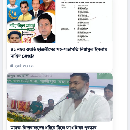
৫১ নম্বর ওয়ার্ড ছাত্রলীগের সহ-সভাপতি নিয়ামুল ইসলাম
নাহিদ গ্রেপ্তার
জুলাই ২৭,২০২৬
মাদক-চাঁদাবাজদের ধরিয়ে দিলে লাখ টাকা পুরস্কার