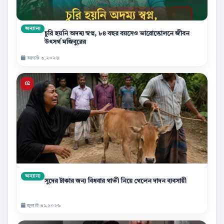
অন্যান্য
চুরি হয়নি অদম্য স্বপ্ন, ৮৪ বছর বয়সেও ভারোত্তোলনে জীবন
উৎসর্গ মজিবুরের
আগস্ট ৩,২০২৬
অন্যান্য
সুদের টাকার জন্য বিধবার গাভী নিয়ে গেলেন দাদন ব্যবসায়ী
জুলাই ৩১,২০২৬