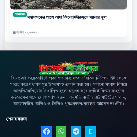
অন্যান্য
মহাসড়কের পাশে আধা কিলোমিটারজুড়ে ময়লার স্তূপ
জুলাই ২৯,২০২৬
বি.দ্র: এই ওয়েবসাইটে প্রকাশিত কিছু সংবাদ বিভিন্ন নিউজ সাইট থেকে
সংগ্রহ করে যথাযথ সূত্র উল্লেখসহ প্রকাশ করা হয়। কোনো সংবাদ বিষয়ে
আপত্তি/অভিযোগ উত্থাপিত হলে অনুগ্রহ করে সংশ্লিষ্ট নিউজ সাইটের
কর্তৃপক্ষের সঙ্গে যোগাযোগ করুন। অনুমতি ব্যতীত এই সাইটের সংবাদ,
আলোকচিত্র, অডিও ও ভিডিও পুনঃপ্রকাশ/ব্যবহার আইনত দণ্ডনীয়।
শেয়ার করুন
Facebook এ শেয়ার করুন
WhatsApp এ শেয়ার করুন
Telegram এ শেয়ার 
X এ শেয়ার করু