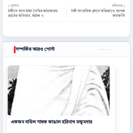
পূর্বতন
নবীনতর
টঙ্গীতে জাল টাকা তৈরির কারখানায়
টঙ্গী সাংবাদিক ক্লাবে অগ্নিকাণ্ডে ব্যাপক
র‌্যাবের অভিযান, আটক ৩
ক্ষয়ক্ষতি
সম্পর্কিত আরও পোস্ট
আরও দেখান
একজন বাউল সাধক কাঙাল হরিনাথ মজুমদার