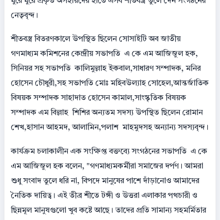
ঘুরে ঘুরে প্রকৃত অসহায়দের হাতে এসব শীতবস্ত্র তুলে দেন সংগঠনের
নেতৃবৃন্দ।
​শীতবস্ত্র বিতরণকালে উপস্থিত ছিলেন সোসাইটি অব জাতীয়
গণমাধ্যম কমিশনের কেন্দ্রীয় সভাপতি এ কে এম আজিজুল হক,
সিনিয়র সহ সভাপতি কালিমুল্লাহ ইকবাল,সাধারণ সম্পাদক, মনির
হোসেন চৌধুরী,সহ সভাপতি মোঃ মহিবউল্যাহ সোহেল,আন্তর্জাতিক
বিষয়ক সম্পাদক সাহাদাত হোসেন কামাল,সাংস্কৃতিক বিষয়ক
সম্পাদক এম বিল্লাহ শিশির অন্যতম সদস্য উপস্থিত ছিলেন রোমান
শেখ,হাসান আহমদ, আলামিন,পলাশ মাহমুদসহ অন্যান্য সদস্যবৃন্দ।
​কার্যক্রম চলাকালীন এক সংক্ষিপ্ত বক্তব্যে সংগঠনের সভাপতি এ কে
এম আজিজুল হক বলেন, "গণমাধ্যমকর্মীরা সমাজের দর্পণ। আমরা
শুধু সংবাদ তুলে ধরি না, বিপদে মানুষের পাশে দাঁড়ানোও আমাদের
নৈতিক দায়িত্ব। এই তীব্র শীতে টঙ্গী ও উত্তরা এলাকার পথচারী ও
ছিন্নমূল মানুষগুলো খুব কষ্টে আছে। তাদের প্রতি সামান্য সহমর্মিতার