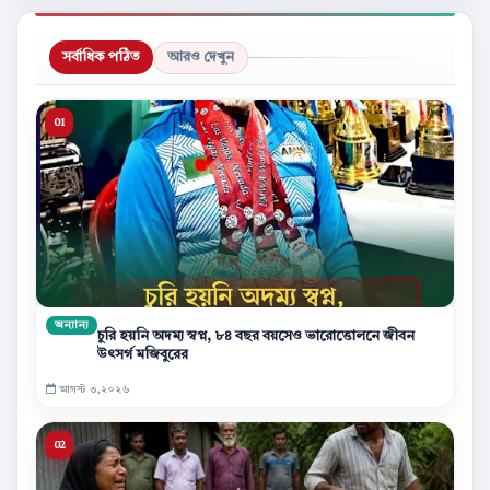
সর্বাধিক পঠিত
আরও দেখুন
অন্যান্য
চুরি হয়নি অদম্য স্বপ্ন, ৮৪ বছর বয়সেও ভারোত্তোলনে জীবন
উৎসর্গ মজিবুরের
আগস্ট ৩,২০২৬