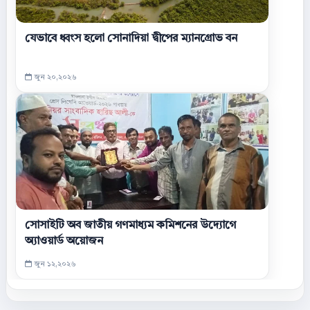
যেভাবে ধ্বংস হলো সোনাদিয়া দ্বীপের ম্যানগ্রোভ বন
জুন ২০,২০২৬
সোসাইটি অব জাতীয় গণমাধ্যম কমিশনের উদ্যোগে
অ্যাওয়ার্ড অয়োজন
জুন ১২,২০২৬