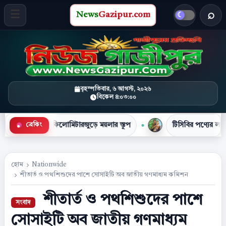
News
Gazipur.com
খবর 
মেনু খুলুন
বৃহস্পতিবার, ৬ আগস্ট, ২০২৬
বিকেল ৪:০৩:০১
লোমিটারজুড়ে ময়লার স্তূপ
টিসিবির পণ্যের লাইনে দাঁড়িয়ে প্রাণ গ
ব্রেকিং
●
হোম
Nationwide
শীতার্ত ও পথশিশুদের পাশে সোসাইটি অব জাতীয় গণমাধ্যম কমিশন
শীতার্ত ও পথশিশুদের পাশে
সোসাইটি অব জাতীয় গণমাধ্যম