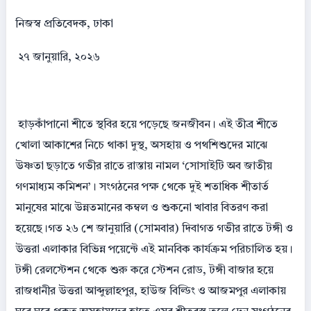
​নিজস্ব প্রতিবেদক, ঢাকা
২৭ জানুয়ারি, ২০২৬
হাড়কাঁপানো শীতে স্থবির হয়ে পড়েছে জনজীবন। এই তীব্র শীতে
খোলা আকাশের নিচে থাকা দুস্থ, অসহায় ও পথশিশুদের মাঝে
উষ্ণতা ছড়াতে গভীর রাতে রাস্তায় নামল ‘সোসাইটি অব জাতীয়
গণমাধ্যম কমিশন’। সংগঠনের পক্ষ থেকে দুই শতাধিক শীতার্ত
মানুষের মাঝে উন্নতমানের কম্বল ও শুকনো খাবার বিতরণ করা
হয়েছে।​গত ২৬ শে জানুয়ারি (সোমবার) দিবাগত গভীর রাতে টঙ্গী ও
উত্তরা এলাকার বিভিন্ন পয়েন্টে এই মানবিক কার্যক্রম পরিচালিত হয়।
টঙ্গী রেলস্টেশন থেকে শুরু করে স্টেশন রোড, টঙ্গী বাজার হয়ে
রাজধানীর উত্তরা আব্দুল্লাহপুর, হাউজ বিল্ডিং ও আজমপুর এলাকায়