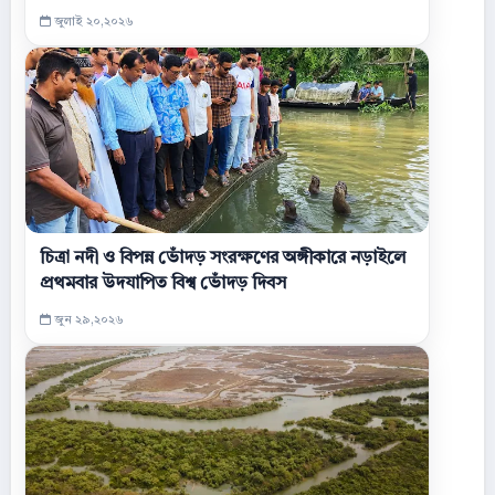
জুলাই ২০,২০২৬
চিত্রা নদী ও বিপন্ন ভোঁদড় সংরক্ষণের অঙ্গীকারে নড়াইলে
প্রথমবার উদযাপিত বিশ্ব ভোঁদড় দিবস
জুন ২৯,২০২৬