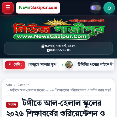
News
Gazipur.com
খবর 
মেনু খুলুন
শুক্রবার, ৭ আগস্ট, ২০২৬
সকাল ১১:১১:৪১
●
রজুড়ে ময়লার স্তূপ
টিসিবির পণ্যের লাইনে দাঁড়িয়ে প্রাণ গেল নাস
ব্রেকিং
হোম
Gazipur
টঙ্গীতে আল-হেলাল স্কুলের ২০২৬ শিক্ষাবর্ষের ওরিয়েন্টেশন ও নবীন বরণ অনুষ্ঠিত
টঙ্গীতে আল-হেলাল স্কুলের
২০২৬ শিক্ষাবর্ষের ওরিয়েন্টেশন ও