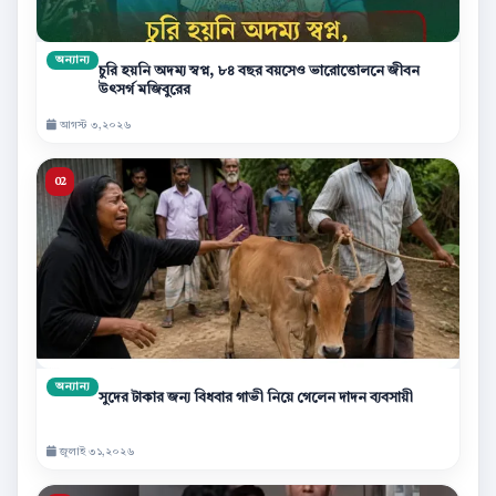
অন্যান্য
চুরি হয়নি অদম্য স্বপ্ন, ৮৪ বছর বয়সেও ভারোত্তোলনে জীবন
উৎসর্গ মজিবুরের
আগস্ট ৩,২০২৬
অন্যান্য
সুদের টাকার জন্য বিধবার গাভী নিয়ে গেলেন দাদন ব্যবসায়ী
জুলাই ৩১,২০২৬