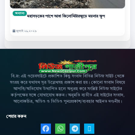
অন্যান্য
মহাসড়কের পাশে আধা কিলোমিটারজুড়ে ময়লার স্তূপ
জুলাই ২৯,২০২৬
বি.দ্র: এই ওয়েবসাইটে প্রকাশিত কিছু সংবাদ বিভিন্ন নিউজ সাইট থেকে
সংগ্রহ করে যথাযথ সূত্র উল্লেখসহ প্রকাশ করা হয়। কোনো সংবাদ বিষয়ে
আপত্তি/অভিযোগ উত্থাপিত হলে অনুগ্রহ করে সংশ্লিষ্ট নিউজ সাইটের
কর্তৃপক্ষের সঙ্গে যোগাযোগ করুন। অনুমতি ব্যতীত এই সাইটের সংবাদ,
আলোকচিত্র, অডিও ও ভিডিও পুনঃপ্রকাশ/ব্যবহার আইনত দণ্ডনীয়।
শেয়ার করুন
Facebook এ শেয়ার করুন
WhatsApp এ শেয়ার করুন
Telegram এ শেয়ার 
X এ শেয়ার করু