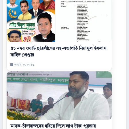
৫১ নম্বর ওয়ার্ড ছাত্রলীগের সহ-সভাপতি নিয়ামুল ইসলাম
নাহিদ গ্রেপ্তার
জুলাই ২৭,২০২৬
মাদক-চাঁদাবাজদের ধরিয়ে দিলে লাখ টাকা পুরস্কার