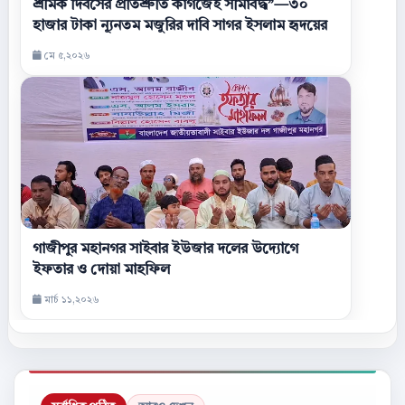
শ্রমিক দিবসের প্রতিশ্রুতি কাগজেই সীমাবদ্ধ”—৩০
হাজার টাকা ন্যূনতম মজুরির দাবি সাগর ইসলাম হৃদয়ের
মে ৫,২০২৬
গাজীপুর মহানগর সাইবার ইউজার দলের উদ্যোগে
ইফতার ও দোয়া মাহফিল
মার্চ ১১,২০২৬