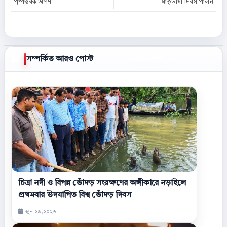
পুষ্পস্তবক অর্পণ
মাতৃভাষা দিবস পালন
সম্পর্কিত আরও পোস্ট
আরও দেখান
চিত্রা নদী ও বিপন্ন ভোঁদড় সংরক্ষণের অঙ্গীকারে নড়াইলে
প্রথমবার উদযাপিত বিশ্ব ভোঁদড় দিবস
জুন ২৯,২০২৬