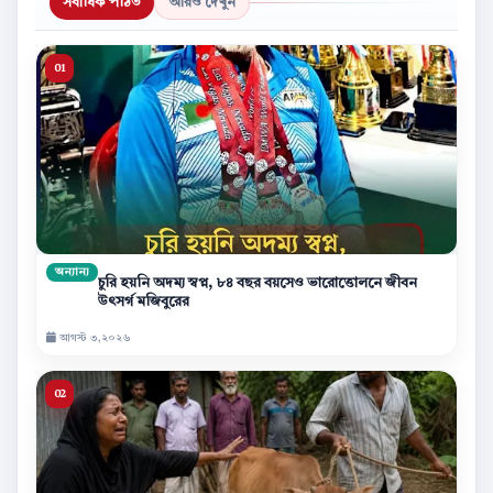
সর্বাধিক পঠিত
আরও দেখুন
অন্যান্য
চুরি হয়নি অদম্য স্বপ্ন, ৮৪ বছর বয়সেও ভারোত্তোলনে জীবন
উৎসর্গ মজিবুরের
আগস্ট ৩,২০২৬