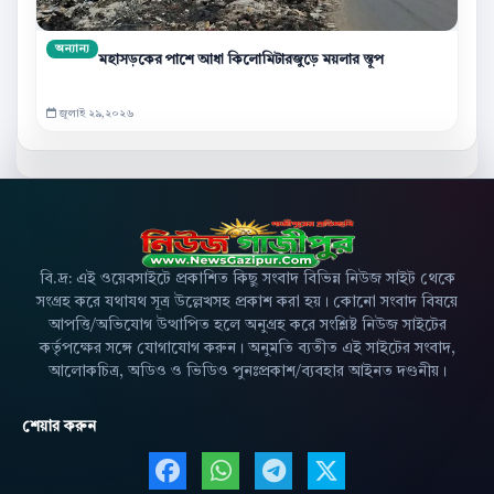
অন্যান্য
মহাসড়কের পাশে আধা কিলোমিটারজুড়ে ময়লার স্তূপ
জুলাই ২৯,২০২৬
বি.দ্র: এই ওয়েবসাইটে প্রকাশিত কিছু সংবাদ বিভিন্ন নিউজ সাইট থেকে
সংগ্রহ করে যথাযথ সূত্র উল্লেখসহ প্রকাশ করা হয়। কোনো সংবাদ বিষয়ে
আপত্তি/অভিযোগ উত্থাপিত হলে অনুগ্রহ করে সংশ্লিষ্ট নিউজ সাইটের
কর্তৃপক্ষের সঙ্গে যোগাযোগ করুন। অনুমতি ব্যতীত এই সাইটের সংবাদ,
আলোকচিত্র, অডিও ও ভিডিও পুনঃপ্রকাশ/ব্যবহার আইনত দণ্ডনীয়।
শেয়ার করুন
Facebook এ শেয়ার করুন
WhatsApp এ শেয়ার করুন
Telegram এ শেয়ার 
X এ শেয়ার করু