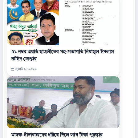
৫১ নম্বর ওয়ার্ড ছাত্রলীগের সহ-সভাপতি নিয়ামুল ইসলাম
নাহিদ গ্রেপ্তার
জুলাই ২৭,২০২৬
মাদক-চাঁদাবাজদের ধরিয়ে দিলে লাখ টাকা পুরস্কার