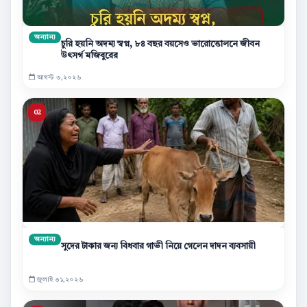
অন্যান্য
চুরি হয়নি অদম্য স্বপ্ন, ৮৪ বছর বয়সেও ভারোত্তোলনে জীবন
উৎসর্গ মজিবুরের
আগস্ট ৩,২০২৬
অন্যান্য
সুদের টাকার জন্য বিধবার গাভী নিয়ে গেলেন দাদন ব্যবসায়ী
জুলাই ৩১,২০২৬