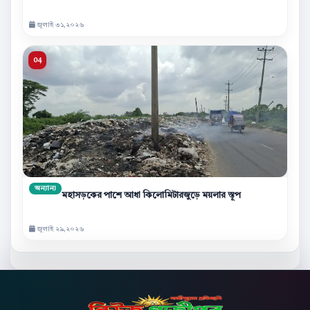
জুলাই ৩১,২০২৬
অন্যান্য
মহাসড়কের পাশে আধা কিলোমিটারজুড়ে ময়লার স্তূপ
জুলাই ২৯,২০২৬