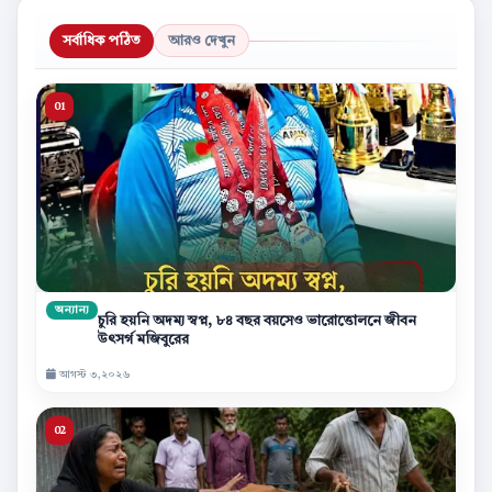
সর্বাধিক পঠিত
আরও দেখুন
অন্যান্য
চুরি হয়নি অদম্য স্বপ্ন, ৮৪ বছর বয়সেও ভারোত্তোলনে জীবন
উৎসর্গ মজিবুরের
আগস্ট ৩,২০২৬