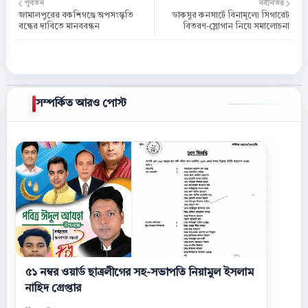
পূর্বতন
নবীনতর
জামালপুরের বকশিগঞ্জে অপসংস্কৃতি
ডাকসুর কনসার্টে বিনামূল্যে সিগারেট
বন্ধের দাবিতে মানববন্ধন
বিতরণ-স্লোগান নিয়ে সমালোচনা
সম্পর্কিত আরও পোস্ট
আরও দেখান
৫১ নম্বর ওয়ার্ড ছাত্রলীগের সহ-সভাপতি নিয়ামুল ইসলাম
নাহিদ গ্রেপ্তার