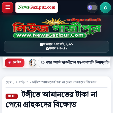
News
Gazipur.com
খবর 
মেনু খুলুন
শুক্রবার, ৭ আগস্ট, ২০২৬
সকাল ৮:৪৩:৪৯
৫১ নম্বর ওয়ার্ড ছাত্রলীগের সহ-সভাপতি নিয়ামুল ইসলাম নাহিদ গ্রেপ্তার
ব্রেকিং
●
হোম
Gazipur
টঙ্গীতে আমানতের টাকা না পেয়ে গ্রাহকদের বিক্ষোভ
টঙ্গীতে আমানতের টাকা না
পেয়ে গ্রাহকদের বিক্ষোভ