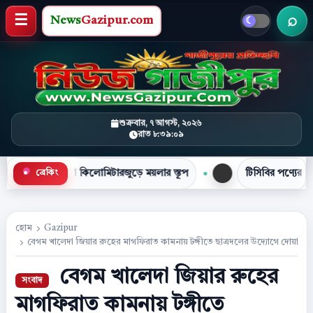
News
Gazipur.com
খবর 
মেনু খুলুন
শুক্রবার, ৭ আগস্ট, ২০২৬
রাত ৮:৩৯:১০
কিলোমিটারজুড়ে ময়লার স্তূপ
টিসিবির পণ্যের লাইনে দাঁড়িয়ে প্রাণ
ব্রেকিং
●
হোম
Gazipur
বেগম খালেদা জিয়ার রুহের মাগফিরাত কামনায় টঙ্গীতে ছাত্রদলের উদ্যোগে দোয়া ম
বেগম খালেদা জিয়ার রুহের
মাগফিরাত কামনায় টঙ্গীতে