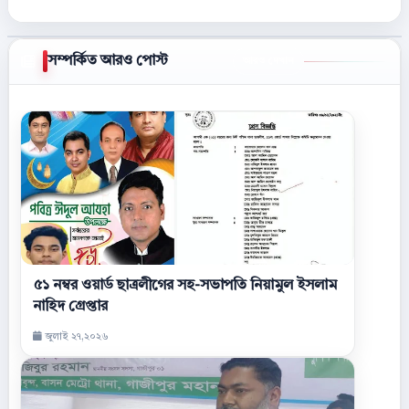
সম্পর্কিত আরও পোস্ট
আরও দেখান
৫১ নম্বর ওয়ার্ড ছাত্রলীগের সহ-সভাপতি নিয়ামুল ইসলাম
নাহিদ গ্রেপ্তার
জুলাই ২৭,২০২৬