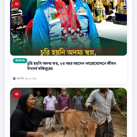
অন্যান্য
চুরি হয়নি অদম্য স্বপ্ন, ৮৪ বছর বয়সেও ভারোত্তোলনে জীবন
উৎসর্গ মজিবুরের
আগস্ট ৩,২০২৬