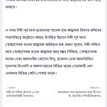
সংগ্রাম আগামী প্রজন্মের রাজনীতিকদের জন্য অনুপ্রেরণার উৎস হয়ে
থাকবে।
এ সময় টঙ্গী পূর্ব থানা ছাত্রদলের সাবেক যুগ্ম আহ্বায়ক রিফাত রশিদের
সভাপতিত্বে অনুষ্ঠানে আরও উপস্থিত ছিলেন টঙ্গী পূর্ব থানা
স্বেচ্ছাসেবক দলের আহ্বায়ক আরিফুল হক প্রধান সুবেল, টঙ্গী পশ্চিম
থানা স্বেচ্ছাসেবক দলের আহ্বায়ক আবু বক্কর সিদ্দিক, স্বেচ্ছাসেবক
দলের নেতা আলমগীর হোসেন দিপু, ছাত্রদল নেতা আলাউদ্দিন
সুমনসহ বিএনপি ও অঙ্গসংগঠনের বিভিন্ন স্তরের নেতাকর্মী এবং
এলাকার বিভিন্ন শ্রেণি-পেশার মানুষ।
পূর্বতন
নবীনতর
টঙ্গী সাংবাদিক ক্লাবের ১২তম
চেয়ারম্যান পদে মনোনয়ন জমা দিলেন
প্রতিষ্ঠাবার্ষিকী উদযাপন
মি. আগষ্টিন পিউরীফিকেশন