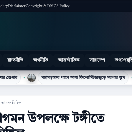
Policy
Disclaimer
Copyright & DMCA Policy
রাজনীতি
অর্থনীতি
আন্তর্জাতিক
সারাদেশ
তথ্যপ্রযুক্
মহাসড়কের পাশে আধা কিলোমিটারজুড়ে ময়লার স্তূপ
টিসিব
য আনন্দ মিছিল
মন উপলক্ষে টঙ্গীতে