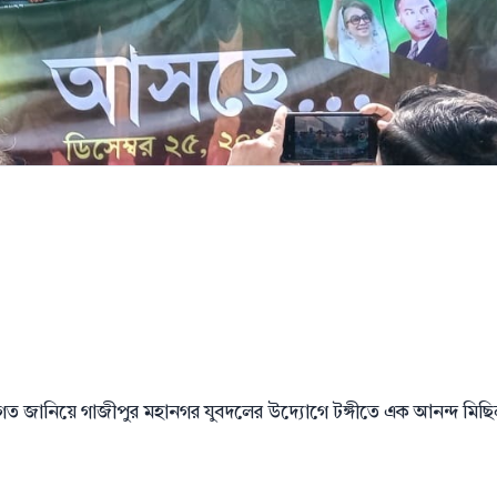
াগত জানিয়ে গাজীপুর মহানগর যুবদলের উদ্যোগে টঙ্গীতে এক আনন্দ মিছ