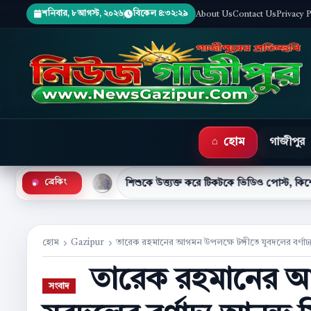
শনিবার, ৮ আগস্ট, ২০২৬
বিকেল ৪:৩২:৩০
About Us
Contact Us
Privacy 
হোম
গাজীপুর
●
ী
শিশুকে উত্ত্যক্ত করে টিকটকে ভিডিও পোস্ট, কিশোর গ্রেপ্তার
ব্রেকিং
হোম
Gazipur
তারেক রহমানের আগমন উপলক্ষে টঙ্গীতে যুবদলের বর্ণাঢ্
তারেক রহমানের আগ