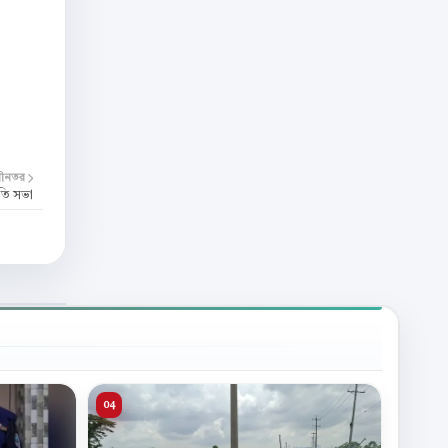
বীনতর
ুতি সভা