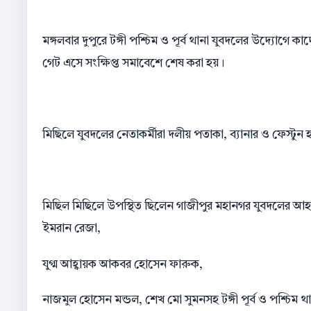
মঙ্গলবার দুপুরে টঙ্গী পশ্চিম ও পূর্ব থানা যুবদলের উদ্যোগ
গেট এসে সংক্ষিপ্ত সমাবেশে শেষ করা হয়।
মিছিলে যুবদলের নেতাকর্মীরা দলীয় পতাকা, ব্যানার ও ফেস্টুন
মিছিল মিছিলে উপস্থিত ছিলেন গাজীপুর মহানগর যুবদলের আহব
ইমরান রেজা,
যুগ্ম আহ্বায়ক আকবর হোসেন ফারুক,
নাজমুল হোসেন মন্ডল, শেখ মো সুমনসহ টঙ্গী পূর্ব ও পশ্চিম থা