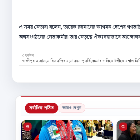
এ সময় নেতারা বলেন, তারেক রহমানের আগমন দেশের গণতান্ত
অঙ্গসংগঠনের নেতাকর্মীরা তার নেতৃত্বে ঐক্যবদ্ধভাবে আন্দোলন 
পূর্বতন
গাজীপুর-২ আসনে বিএনপির মনোনয়ন পুনর্বিবেচনার দাবিতে টঙ্গীতে মশাল মি
সর্বাধিক পঠিত
আরও দেখুন