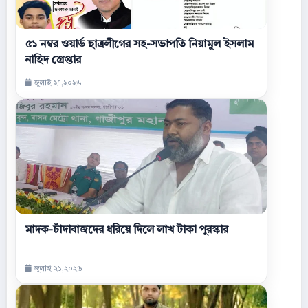
৫১ নম্বর ওয়ার্ড ছাত্রলীগের সহ-সভাপতি নিয়ামুল ইসলাম
নাহিদ গ্রেপ্তার
জুলাই ২৭,২০২৬
মাদক-চাঁদাবাজদের ধরিয়ে দিলে লাখ টাকা পুরস্কার
জুলাই ২১,২০২৬