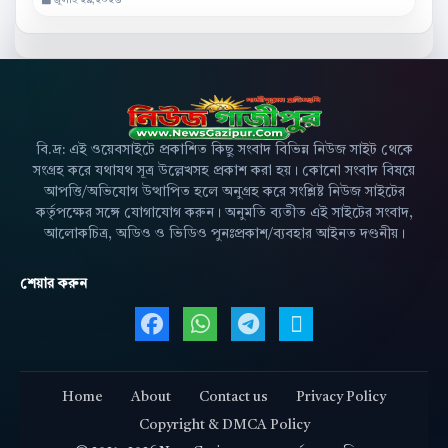
বি.দ্র: এই ওয়েবসাইটে প্রকাশিত কিছু সংবাদ বিভিন্ন নিউজ সাইট থেকে
সংগ্রহ করে যথাযথ সূত্র উল্লেখসহ প্রকাশ করা হয়। কোনো সংবাদ বিষয়ে
আপত্তি/অভিযোগ উত্থাপিত হলে অনুগ্রহ করে সংশ্লিষ্ট নিউজ সাইটের
কর্তৃপক্ষের সঙ্গে যোগাযোগ করুন। অনুমতি ব্যতীত এই সাইটের সংবাদ,
আলোকচিত্র, অডিও ও ভিডিও পুনঃপ্রকাশ/ব্যবহার আইনত দণ্ডনীয়।
শেয়ার করুন
Facebook এ শেয়ার করুন
WhatsApp এ শেয়ার করুন
Telegram এ শেয়ার 
X এ শেয়ার করু
Home
About
Contact us
Privacy Policy
Copyright & DMCA Policy