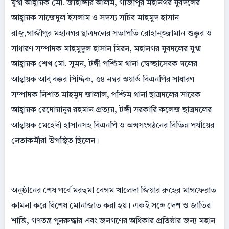
যুগ্ম আহ্বায়ক মো. জাহাঙ্গীর আলম, গাজীপুর মহানগর যুবদলের
আহ্বায়ক সাজেদুল ইসলাম ও সদস্য সচিব মাহমুদ হাসান
রাজু,গাজীপুর মহানগর ছাত্রদলের সভাপতি রোহানুজ্জামান শুক্কুর ও
সাধারণ সম্পাদক মাহমুদুল হাসান মিরন, মহানগর যুবদলের যুগ্ম
আহ্বায়ক শেখ মো. সুমন, টঙ্গী পশ্চিম থানা স্বেচ্ছাসেবক দলের
আহ্বায়ক আবু বক্কর সিদ্দিক, ৫৪ নম্বর ওয়ার্ড বিএনপির সাধারণ
সম্পাদক নিশাত মাহমুদ জালাল, পশ্চিম থানা ছাত্রদলের সাবেক
আহ্বায়ক রেদোয়ানুর রহমান প্রত্যয়, টঙ্গী সরকারি কলেজ ছাত্রদলের
আহ্বায়ক মেহেদী হাসানসহ বিএনপি ও অঙ্গসংগঠনের বিভিন্ন পর্যায়ের
নেতাকর্মীরা উপস্থিত ছিলেন।
অনুষ্ঠানের শেষ পর্বে মরহুমা বেগম খালেদা জিয়ার রুহের মাগফেরাত
কামনা করে বিশেষ মোনাজাত করা হয়। একই সঙ্গে দেশ ও জাতির
শান্তি, গণতন্ত্র পুনরুদ্ধার এবং জনগণের অধিকার প্রতিষ্ঠার জন্য মহান