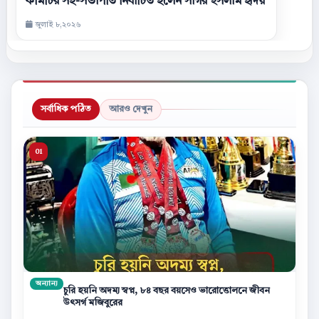
কমিটির সহ-সভাপতি নির্বাচিত হলেন সাগর ইসলাম হৃদয়
জুলাই ৮,২০২৬
সর্বাধিক পঠিত
আরও দেখুন
অন্যান্য
চুরি হয়নি অদম্য স্বপ্ন, ৮৪ বছর বয়সেও ভারোত্তোলনে জীবন
উৎসর্গ মজিবুরের