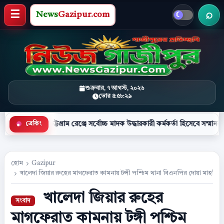
News
Gazipur.com
খবর 
মেনু খুলুন
শুক্রবার, ৭ আগস্ট, ২০২৬
ভোর ৪:৫৮:৩০
ট্টগ্রাম রেঞ্জে সর্বোচ্চ মাদক উদ্ধারকারী কর্মকর্তা হিসেবে সম্মাননা পেলেন কক্সবাজ
ব্রেকিং
●
হোম
Gazipur
খালেদা জিয়ার রুহের মাগফেরাত কামনায় টঙ্গী পশ্চিম থানা বিএনপির দোয়া মাহফিল
খালেদা জিয়ার রুহের
মাগফেরাত কামনায় টঙ্গী পশ্চিম