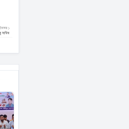
বীনতর
ু সাঈদ