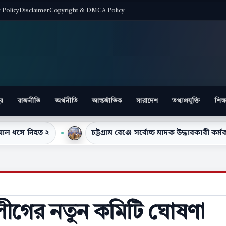
y Policy
Disclaimer
Copyright & DMCA Policy
ুর
রাজনীতি
অর্থনীতি
আন্তর্জাতিক
সারাদেশ
তথ্যপ্রযুক্তি
শিক্
চট্টগ্রাম রেঞ্জে সর্বোচ্চ মাদক উদ্ধারকারী কর্মকর্তা হিসেবে সম্
লীগের নতুন কমিটি ঘোষণা