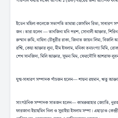
গতিশীল করার লক্ষ্যে আগামী ১ (এক) বছরের জন্য আংশিক কমি
ইডেন মহিলা কলেজে সভাপতি তামান্না জেসমিন রিভা, সাধারণ স
জন। তারা হলেন — তানজিনা মনি পরশ, সোনালী আক্তার, শিরিন সুমি,
রুম্মান রুমি, নাহিদা চৌধুরীর রাকা, জিনাত জায়ন লিমা, বিজলি
রশ্মি, কেয়া আক্তার লুনা, মীম ইসলাম, মনিকা তনচংগ্যা মিমি, র
শেখ সানজিদা, মিলি আক্তার, সুমনা মিম, ফেরদৌসি আশরাফ লুবনা, শির
যুগ্ম-সাধারণ সম্পাদক পাঁচজন হলেন— শায়না রহমান, ঋতু আক্তার, 
সাংগঠনিক সম্পাদক সাতজন হলেন— কামরুন্নাহার জ্যোতি, নুরজাহান খ
ফারজানা ইয়াছমিন নিলা ও সুরাইয়া ইসলাম সম্পা। এছাড়াও কেন