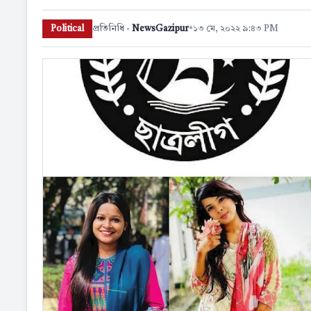
Political
প্রতিনিধি -
NewsGazipur
•
১৩ মে, ২০২২ ৯:৪৩ PM