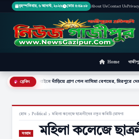
বৃহস্পতিবার, ৬ আগস্ট, ২০২৬
ভোর ৫:৫৯:১০
About Us
Contact Us
Privac
Home
গাজীপ
 লাইনে দাঁড়িয়ে প্রাণ গেল নাসিমা বেগমের, মিরপুরে দেয়াল ধসে নিহত ২
ব্রেকিং
●
হোম
Political
মহিলা কলেজে ছাত্রলীগের নতুন কমিটি ঘোষণা
মহিলা কলেজে ছাত্র