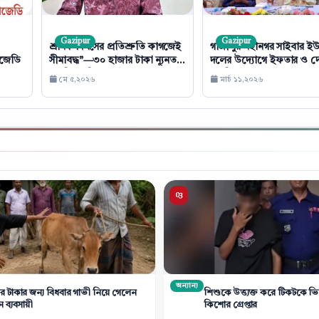
Gazipur
Gazipur
শ্রমিক দিবসের প্রতিশ্রুতি কাগজেই
গাজীপুর মহানগর সাইবার ই
যাজেডি
সীমাবদ্ধ”—৩০ হাজার টাকা ন্যূনতম
দলের উদ্যোগে ইফতার ও দ
মজুরির দাবি সাগর ইসলাম হৃদয়ের
মাহফিল
মে ৫,২০২৬
মার্চ ১১,২০২৬
অন্যান্য
ের টাকার জন্য বিধবার গাভী নিয়ে গেলেন
শিশুকে উত্ত্যক্ত করে টিকটকে ভ
 ব্যবসায়ী
কিশোর গ্রেপ্তার