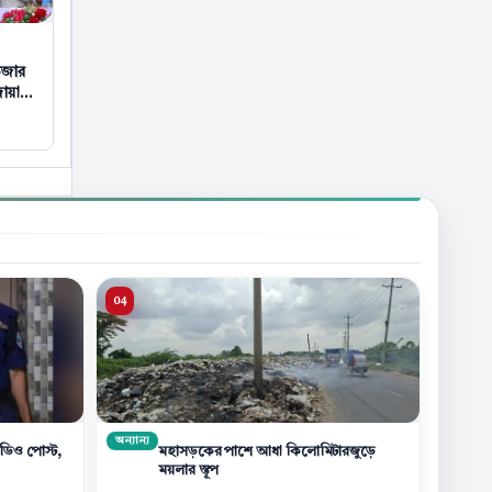
উজার
োয়া
অন্যান্য
িডিও পোস্ট,
মহাসড়কের পাশে আধা কিলোমিটারজুড়ে
ময়লার স্তূপ