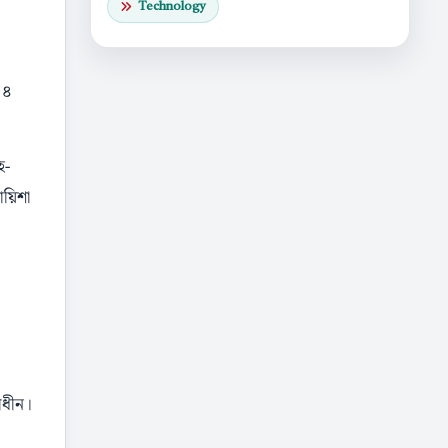
Technology
 ৪
হ-
ায়িশা
বাধীন।