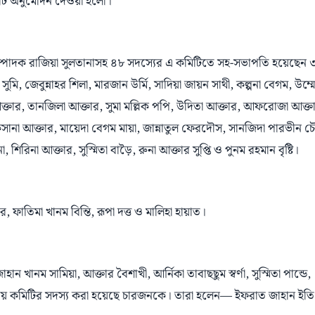
টি অনুমােদন দেওয়া হলো।
ম্পাদক রাজিয়া সুলতানাসহ ৪৮ সদস্যের এ কমিটিতে সহ-সভাপতি হয়েছেন 
 জেবুন্নাহর শিলা, মারজান উর্মি, সাদিয়া জায়ন সাথী, কল্পনা বেগম, উম্ম
 আক্তার, তানজিলা আক্তার, সুমা মল্লিক পপি, উদিতা আক্তার, আফরোজা আক্ত
োকসানা আক্তার, মায়েদা বেগম মায়া, জান্নাতুল ফেরদৌস, সানজিদা পারভীন চৌ
িনা আক্তার, সুস্মিতা বাড়ৈ, রুনা আক্তার সুপ্তি ও পুনম রহমান বৃষ্টি।
ফাতিমা খানম বিন্তি, রূপা দত্ত ও মালিহা হায়াত।
ানম সামিয়া, আক্তার বৈশাখী, আর্নিকা তাবাছছুম স্বর্ণা, সুস্মিতা পান্ডে,
্দ্রীয় কমিটির সদস্য করা হয়েছে চারজনকে। তারা হলেন— ইফরাত জাহান ইতি