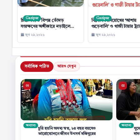
Gazipur
Gazipur
চিত্রা নদী ও বিপন্ন ভোঁদড়
বিদেশি বিনিয়োগের ‘আশায়
সংরক্ষণের অঙ্গীকারে নড়াইলে
গুড়েবালি’ ও গাজী টায়ার ট্র্
প্রথমবার উদযাপিত বিশ্ব ভোঁদড়
জুন ২৯,২০২৬
জুন ২৯,২০২৬
দিবস
সর্বাধিক পঠিত
আরও দেখুন
অন্যান্য
অন্যান্য
চুরি হয়নি অদম্য স্বপ্ন, ৮৪ বছর বয়সেও
সুদ
ভারোত্তোলনে জীবন উৎসর্গ মজিবুরের
দাদন