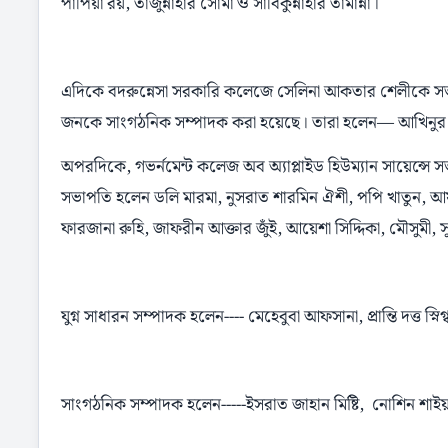
পাপিয়া রয়, তাজুন্নাহার সোমা ও সাবিকুন্নাহার তামান্না।
এদিকে বদরুন্নেসা সরকারি কলেজে সেলিনা আকতার শেলীকে সভ
জনকে সাংগঠনিক সম্পাদক করা হয়েছে। তারা হলেন— আখিনুর আক্
অপরদিকে, গভর্নমেন্ট কলেজ অব অ্যাপ্লাইড হিউম্যান সায়েন্সে
সভাপতি হলেন ডলি মারমা, নুসরাত শারমিন ঐশী, পপি খাতুন, আফরোজা
ফারজানা রুহি, জাফরীন আক্তার জুঁই, আয়েশা সিদ্দিকা, মৌসুমী, সুম
যুগ্ন সাধারন সম্পাদক হলেন---- মেহেবুবা আফসানা, প্রান্তি দত্ত স
সাংগঠনিক সম্পাদক হলেন-----ইসরাত জাহান মিষ্টি, নোশিন শাইয়ারা প