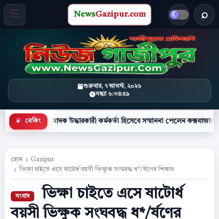
News
Gazipur.com
খবর 
মেনু খুলুন
শুক্রবার, ৭ আগস্ট, ২০২৬
সন্ধ্যা ৬:৩৫:০০
বোচ্চ মাদক উদ্ধারকারী কর্মকর্তা হিসেবে সম্মাননা পেলেন কক্সবাজার সদর মডেল থানার পু
ব্রেকিং
●
হোম
Gazipur
ভিক্ষা চাইতে এসে ষাটোর্ধ বয়সী ভিক্ষুক সংঘবদ্ধ ধ*/র্ষণের শিকার
ভিক্ষা চাইতে এসে ষাটোর্ধ
বয়সী ভিক্ষুক সংঘবদ্ধ ধ*/র্ষণের