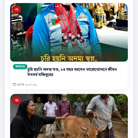
অন্যান্য
চুরি হয়নি অদম্য স্বপ্ন, ৮৪ বছর বয়সেও ভারোত্তোলনে জীবন
উৎসর্গ মজিবুরের
আগস্ট ৩,২০২৬