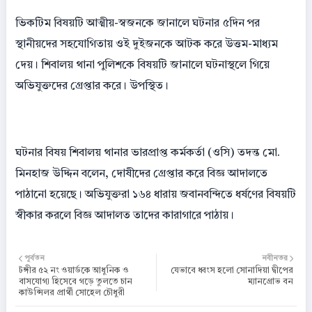
ভিকটিম বিষয়টি আত্মীয়-স্বজনকে জানালে ঘটনার ৫দিন পর
স্থানীয়দের সহযোগিতায় ওই দুইজনকে আটক করে উত্তম-মাধ্যম
দেয়। শিবালয় থানা পুলিশকে বিষয়টি জানালে ঘটনাস্থলে গিয়ে
অভিযুক্তদের গ্রেপ্তার করে। উপস্থিত।
ঘটনার বিষয় শিবালয় থানার ভারপ্রাপ্ত কর্মকর্তা (ওসি) তদন্ত মো.
মিনহাজ উদ্দিন বলেন, দোষীদের গ্রেপ্তার করে বিজ্ঞ আদালতে
পাঠানো হয়েছে। অভিযুক্তরা ১৬৪ ধারায় জবানবন্দিতে ধর্ষণের বিষয়টি
স্বীকার করলে বিজ্ঞ আদালত তাদের কারাগারে পাঠায়।
পূর্বতন
নবীনতর
টঙ্গীর ৫২ নং ওয়ার্ডকে আধুনিক ও
যেভাবে ধ্বংস হলো সোনাদিয়া দ্বীপের
বাসযোগ্য হিসেবে গড়ে তুলতে চান
ম্যানগ্রোভ বন
কাউন্সিলর প্রার্থী সোহেল চৌধুরী