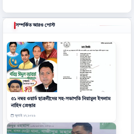
সম্পর্কিত আরও পোস্ট
আরও দেখান
৫১ নম্বর ওয়ার্ড ছাত্রলীগের সহ-সভাপতি নিয়ামুল ইসলাম
নাহিদ গ্রেপ্তার
জুলাই ২৭,২০২৬