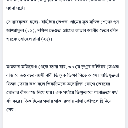
ঘটনা ঘটে।
গ্রেপ্তারকৃতরা হচ্ছে- ষাইটঘর তেওতা গ্রামের মৃত মজিদ শেখের পুত্র
আশরাফুল (২৬), দক্ষিণ তেওতা গ্রামের আতাব আলীর ছেলে রবিন
ওরফে সোহেল রানা (২৭)।
মামলার অভিযোগ থেকে জানা যায়, ৩০ মে দুপুরে ষাইটঘর তেওতা
বাজারে ৬৩ বছর বয়সী নারী ভিক্ষুক ভিক্ষা নিতে আসে। অভিযুক্তরা
ভিক্ষা দেয়ার কথা বলে ভিকটিমকে অটোরিক্সা যোগে তৈয়বের
মোল্লার বাঁশঝাড়ে নিয়ে যায়। এক পর্যায়ে ভিক্ষুককে পালাক্রমে ধ*/
র্ষণ করে। ভিকটিমের গলায় থাকা রুপার মালা কৌশলে ছিনিয়ে
নেয়।