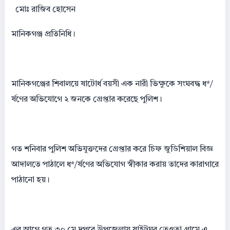
মোঃ রাজিব হোসেন
মানিকগঞ্জ প্রতিনিধি।
মানিকগঞ্জের শিবালয়ে ষাটোর্ধ বয়সী এক নারী ভিক্ষুকে সংঘবদ্ধ ধ*/
র্ষণের অভিযোগে ২ জনকে গ্রেপ্তার করেছে পুলিশ।
গত শনিবার পুলিশ অভিযুক্তদের গ্রেপ্তার করে চিফ জুডিশিয়াল বিজ্ঞ
আদালতে পাঠালে ধ*/র্ষণের অভিযোগ স্বীকার করায় তাদের কারাগারে
পাঠানো হয়।
এর আগে গত ৩০ মে দুপুরে উপজেলায় ষাইটঘর তেওতা গ্রামে এ