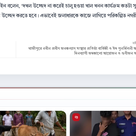
সাইন বলেন, ‘দখল উচ্ছেদ না করেই চালু হওয়া খাল খনন কার্যক্রম কতটা 
 করে উচ্ছেদ করতে হবে। এভাবেই জলাধারকে কাজে লাগিয়ে পরিকল্পিত নগর
ন
গাজীপুরে নবীন প্রবীণ জনকল্যাণ সংস্থার প্রতিষ্ঠা বার্ষিকী ও ঈদ পুনর্মিলনী অন
দিনব্যাপী জমকালো আয়োজন ও গুণীজন সম