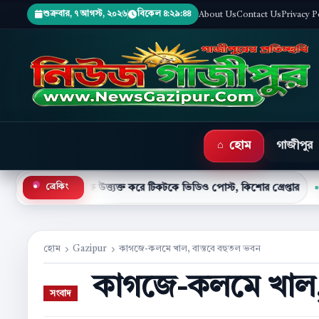
শুক্রবার, ৭ আগস্ট, ২০২৬
বিকেল ৪:২৯:৪৬
About Us
Contact Us
Privacy P
হোম
গাজীপুর
িশুকে উত্ত্যক্ত করে টিকটকে ভিডিও পোস্ট, কিশোর গ্রেপ্তার
মহাসড়ক
ব্রেকিং
●
হোম
Gazipur
কাগজে-কলমে খাল, বাস্তবে বহুতল ভবন
কাগজে-কলমে খাল, 