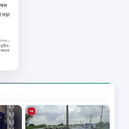
সুফল
ী গড়া
বীনতর
ুষ্ঠিত:
্মাননা