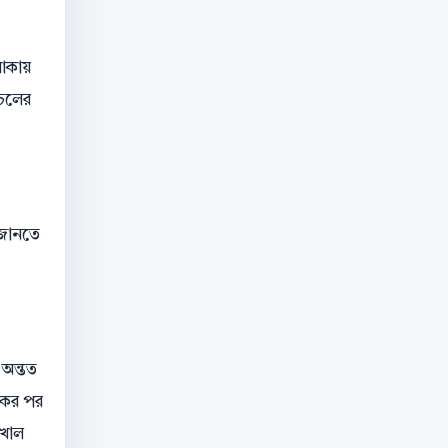
লাকায়
াচলের
 জানতে
 অন্তত
কের পর
 খাল