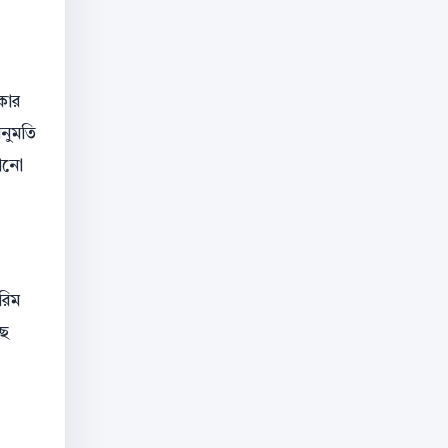
কার
অনুমতি
কোনো
রিম
ছে