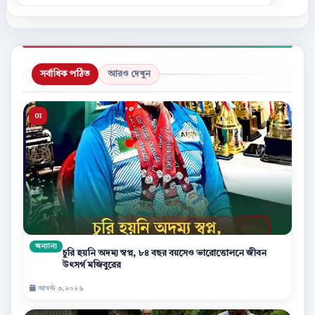
সর্বাধিক পঠিত
আরও দেখুন
অন্যান্য
চুরি হয়নি অদম্য স্বপ্ন, ৮৪ বছর বয়সেও ভারোত্তোলনে জীবন
উৎসর্গ মজিবুরের
আগস্ট ৩,২০২৬