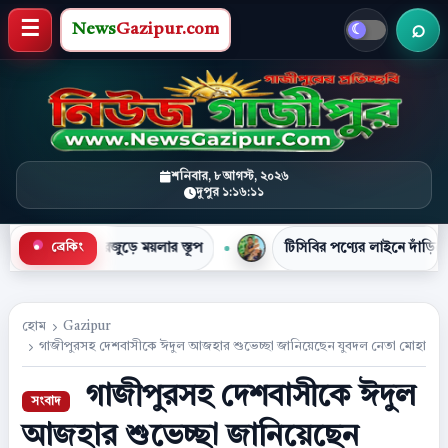
News
Gazipur.com
খবর 
মেনু খুলুন
শনিবার, ৮ আগস্ট, ২০২৬
দুপুর ১:১৬:১২
জুড়ে ময়লার স্তূপ
টিসিবির পণ্যের লাইনে দাঁড়িয়ে প্রাণ গেল নাসি
ব্রেকিং
●
হোম
Gazipur
গাজীপুরসহ দেশবাসীকে ঈদুল আজহার শুভেচ্ছা জানিয়েছেন যুবদল নেতা মোহাম্ম
গাজীপুরসহ দেশবাসীকে ঈদুল
আজহার শুভেচ্ছা জানিয়েছেন