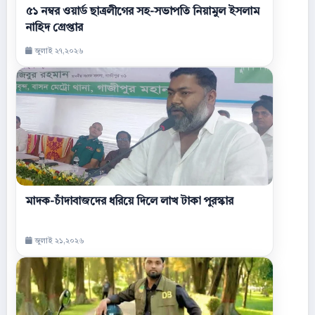
৫১ নম্বর ওয়ার্ড ছাত্রলীগের সহ-সভাপতি নিয়ামুল ইসলাম
নাহিদ গ্রেপ্তার
জুলাই ২৭,২০২৬
মাদক-চাঁদাবাজদের ধরিয়ে দিলে লাখ টাকা পুরস্কার
জুলাই ২১,২০২৬