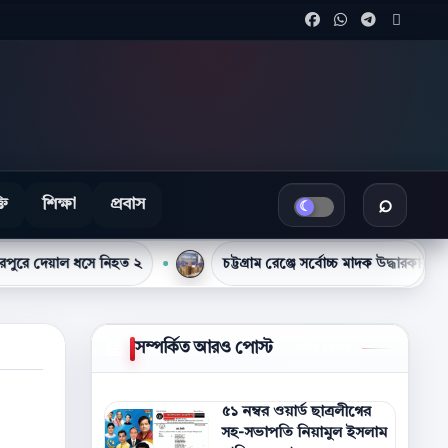
Facebook এ শেয়ার 
WhatsApp এ শে
Telegram 
X এ শে
তি
শিক্ষা
প্রবাস
খবর খুঁজুন
ধসে নিহত ২
চট্টগ্রাম রেঞ্জে সর্বোচ্চ মাদক উদ্ধারকারী কর্মকর্তা হিসে
সম্পর্কিত আরও পোস্ট
আরও দেখান
৫১ নম্বর ওয়ার্ড ছাত্রলীগের
সহ-সভাপতি নিয়ামুল ইসলাম