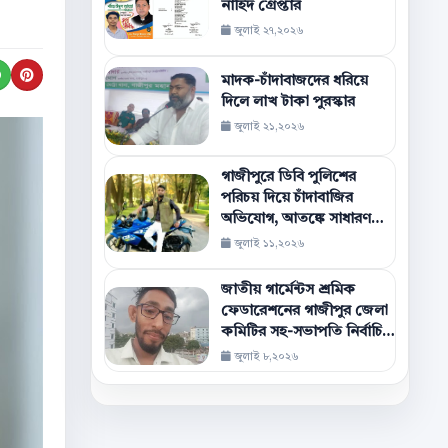
নাহিদ গ্রেপ্তার
জুলাই ২৭,২০২৬
senger
X
e by Email
Share on WhatsApp
Share on Pinterest
মাদক-চাঁদাবাজদের ধরিয়ে
দিলে লাখ টাকা পুরস্কার
জুলাই ২১,২০২৬
গাজীপুরে ডিবি পুলিশের
পরিচয় দিয়ে চাঁদাবাজির
অভিযোগ, আতঙ্কে সাধারণ
মানুষ
জুলাই ১১,২০২৬
জাতীয় গার্মেন্টস শ্রমিক
ফেডারেশনের গাজীপুর জেলা
কমিটির সহ-সভাপতি নির্বাচিত
হলেন সাগর ইসলাম হৃদয়
জুলাই ৮,২০২৬