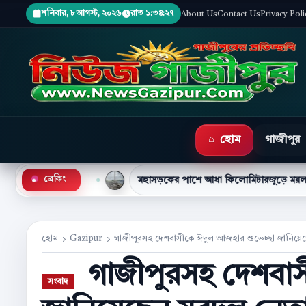
শনিবার, ৮ আগস্ট, ২০২৬
রাত ১:৩৪:২৮
About Us
Contact Us
Privacy Poli
হোম
গাজীপুর
●
েপ্তার
মহাসড়কের পাশে আধা কিলোমিটারজুড়ে ময়লার স্তূপ
ব্রেকিং
হোম
Gazipur
গাজীপুরসহ দেশবাসীকে ঈদুল আজহার শুভেচ্ছা জানিয়ে
গাজীপুরসহ দেশবাস