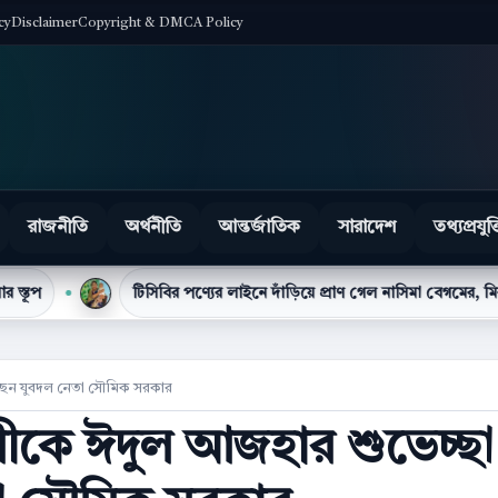
cy
Disclaimer
Copyright & DMCA Policy
রাজনীতি
অর্থনীতি
আন্তর্জাতিক
সারাদেশ
তথ্যপ্রযুক্
টিসিবির পণ্যের লাইনে দাঁড়িয়ে প্রাণ গেল নাসিমা বেগমের, মিরপুরে দেয়াল 
ছেন যুবদল নেতা সৌমিক সরকার
ীকে ঈদুল আজহার শুভেচ্ছা