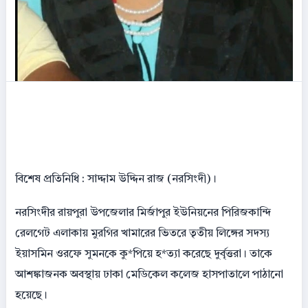
বিশেষ প্রতিনিধি : সাদ্দাম উদ্দিন রাজ (নরসিংদী)।
নরসিংদীর রায়পুরা উপজেলার মির্জাপুর ইউনিয়নের পিরিজকান্দি
রেলগেট এলাকায় মুরগির খামারের ভিতরে তৃতীয় লিঙ্গের সদস্য
ইয়াসমিন ওরফে সুমনকে কু*পিয়ে হ*ত্যা করেছে দুর্বৃত্তরা। তাকে
আশঙ্কাজনক অবস্থায় ঢাকা মেডিকেল কলেজ হাসপাতালে পাঠানো
হয়েছে।