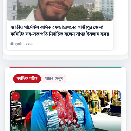
জাতীয় গার্মেন্টস শ্রমিক ফেডারেশনের গাজীপুর জেলা
কমিটির সহ-সভাপতি নির্বাচিত হলেন সাগর ইসলাম হৃদয়
জুলাই ৮,২০২৬
সর্বাধিক পঠিত
আরও দেখুন