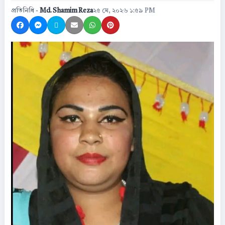
প্রতিনিধি -
Md. Shamim Reza
২৫ মে, ২০২৬ ১:৫৯ PM
Share on Facebook
Share on Messenger
Share on X
Share by Email
Share on WhatsApp
Share on Pinterest