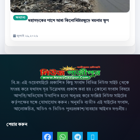
অন্যান্য
মহাসড়কের পাশে আধা কিলোমিটারজুড়ে ময়লার স্তূপ
জুলাই ২৯,২০২৬
বি.দ্র: এই ওয়েবসাইটে প্রকাশিত কিছু সংবাদ বিভিন্ন নিউজ সাইট থেকে
সংগ্রহ করে যথাযথ সূত্র উল্লেখসহ প্রকাশ করা হয়। কোনো সংবাদ বিষয়ে
আপত্তি/অভিযোগ উত্থাপিত হলে অনুগ্রহ করে সংশ্লিষ্ট নিউজ সাইটের
কর্তৃপক্ষের সঙ্গে যোগাযোগ করুন। অনুমতি ব্যতীত এই সাইটের সংবাদ,
আলোকচিত্র, অডিও ও ভিডিও পুনঃপ্রকাশ/ব্যবহার আইনত দণ্ডনীয়।
শেয়ার করুন
Facebook এ শেয়ার করুন
WhatsApp এ শেয়ার করুন
Telegram এ শেয়ার 
X এ শেয়ার করু