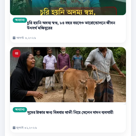
অন্যান্য
চুরি হয়নি অদম্য স্বপ্ন, ৮৪ বছর বয়সেও ভারোত্তোলনে জীবন
উৎসর্গ মজিবুরের
আগস্ট ৩,২০২৬
অন্যান্য
সুদের টাকার জন্য বিধবার গাভী নিয়ে গেলেন দাদন ব্যবসায়ী
জুলাই ৩১,২০২৬