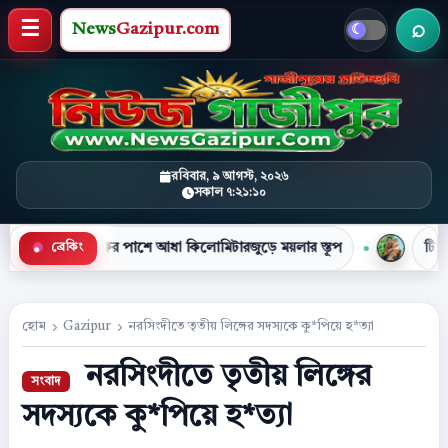
News
Gazipur.com
খবর 
মেনু খুলুন
রবিবার, ৯ আগস্ট, ২০২৬
সকাল ৭:২১:১১
 পাশে আধা কিলোমিটারজুড়ে ময়লার স্তূপ
টিসিবির পণ্যের লাইনে দা
ব্রেকিং
●
হোম
Gazipur
নরসিংদীতে তৃতীয় লিঙ্গের সদস্যকে কু*পিয়ে হ*ত্যা
নরসিংদীতে তৃতীয় লিঙ্গের
সদস্যকে কু*পিয়ে হ*ত্যা