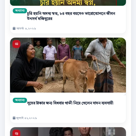
অন্যান্য
চুরি হয়নি অদম্য স্বপ্ন, ৮৪ বছর বয়সেও ভারোত্তোলনে জীবন
উৎসর্গ মজিবুরের
আগস্ট ৩,২০২৬
অন্যান্য
সুদের টাকার জন্য বিধবার গাভী নিয়ে গেলেন দাদন ব্যবসায়ী
জুলাই ৩১,২০২৬