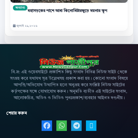
অন্যান্য
মহাসড়কের পাশে আধা কিলোমিটারজুড়ে ময়লার স্তূপ
জুলাই ২৯,২০২৬
বি.দ্র: এই ওয়েবসাইটে প্রকাশিত কিছু সংবাদ বিভিন্ন নিউজ সাইট থেকে
সংগ্রহ করে যথাযথ সূত্র উল্লেখসহ প্রকাশ করা হয়। কোনো সংবাদ বিষয়ে
আপত্তি/অভিযোগ উত্থাপিত হলে অনুগ্রহ করে সংশ্লিষ্ট নিউজ সাইটের
কর্তৃপক্ষের সঙ্গে যোগাযোগ করুন। অনুমতি ব্যতীত এই সাইটের সংবাদ,
আলোকচিত্র, অডিও ও ভিডিও পুনঃপ্রকাশ/ব্যবহার আইনত দণ্ডনীয়।
শেয়ার করুন
Facebook এ শেয়ার করুন
WhatsApp এ শেয়ার করুন
Telegram এ শেয়ার 
X এ শেয়ার করু