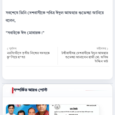
সবশেষে তিনি দেশবাসীকে পবিত্র ঈদুল আজহার শুভেচ্ছা জানিয়ে
বলেন,
“সবাইকে ঈদ মোবারক।”
পূর্বতন
নবীনতর
নরসিংদীতে তৃতীয় লিঙ্গের সদস্যকে
টঙ্গীবাসীসহ দেশবাসীকে ঈদুল আজহার
কু*পিয়ে হ*ত্যা
শুভেচ্ছা জানালেন হাজী মো. জসিম
উদ্দিন ভাট
সম্পর্কিত আরও পোস্ট
আরও দেখান