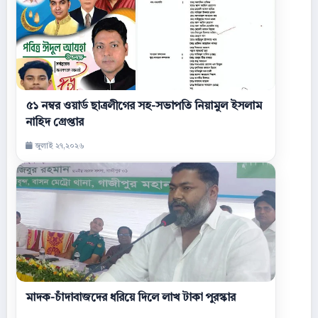
৫১ নম্বর ওয়ার্ড ছাত্রলীগের সহ-সভাপতি নিয়ামুল ইসলাম
নাহিদ গ্রেপ্তার
জুলাই ২৭,২০২৬
মাদক-চাঁদাবাজদের ধরিয়ে দিলে লাখ টাকা পুরস্কার