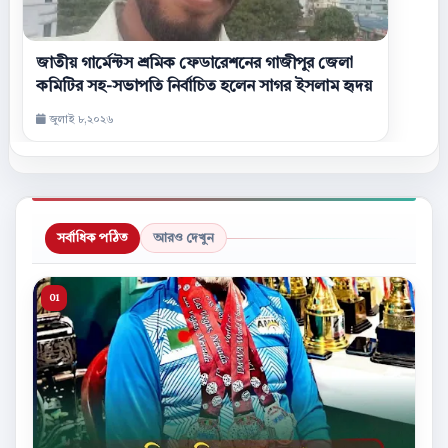
জাতীয় গার্মেন্টস শ্রমিক ফেডারেশনের গাজীপুর জেলা
কমিটির সহ-সভাপতি নির্বাচিত হলেন সাগর ইসলাম হৃদয়
জুলাই ৮,২০২৬
সর্বাধিক পঠিত
আরও দেখুন