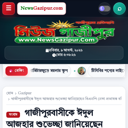
News
Gazipur.com
খবর 
মেনু খুলুন
রবিবার, ৯ আগস্ট, ২০২৬
ভোর ৫:৩৮:২৭
িটারজুড়ে ময়লার স্তূপ
টিসিবির পণ্যের লাইনে দাঁড়িয়ে প্রাণ গেল ন
ব্রেকিং
●
হোম
Gazipur
গাজীপুরবাসীকে ঈদুল আজহার শুভেচ্ছা জানিয়েছেন বিএনপি নেতা প্রভাষক বসির উ
গাজীপুরবাসীকে ঈদুল
আজহার শুভেচ্ছা জানিয়েছেন