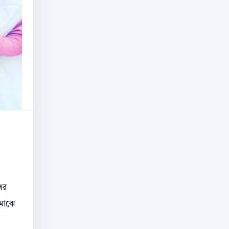
এর
 মাঝে