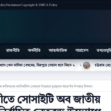
olicy
Disclaimer
Copyright & DMCA Policy
রাজনীতি
অর্থনীতি
আন্তর্জাতিক
সারাদেশ
তথ্যপ্রযুক্
বেগমের, মিরপুরে দেয়াল ধসে নিহত ২
চট্টগ্রাম রেঞ্জে সর্বোচ্চ মাদক
কমিশনের নবনির্বাচিত নেতৃবৃন্দ উদ্যোগে দুঃস্থদের মাঝে ঈদ উপহার বিতরণ
ীতে সোসাইটি অব জাতীয়