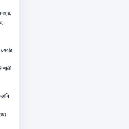
অসহায়,
হে
। সেবার
তিশালী
্জাবি
াজ্য