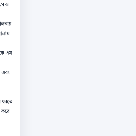
গে এ
চালনায়
গোলাম
 কে এম
ী এবং
ে ধরতে
া করে