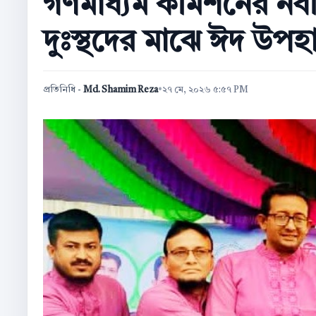
গণমাধ্যম কমিশনের নবনির
দুঃস্থদের মাঝে ঈদ উপহ
প্রতিনিধি -
Md. Shamim Reza
•
২৭ মে, ২০২৬ ৫:৫৭ PM