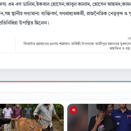
য় সদস্য এম এস ডালিম,ইকবাল হোসেন,আবুল কালাম, হোসেন আহমদ,কাম
স্থানীয় গণ্যমান্য ব্যক্তিবর্গ, গণমাধ্যমকর্মী, রাজনৈতিক নেতৃবৃন্দ ও 
রতিনিধিরা উপস্থিত ছিলেন।
ন
জিয়াউর রহমানের ৪৫তম শাহাদাৎ বার্ষিকী উপলক্ষে গাজীপুর মহানগর যুবদলে
মাহফিল ও বস্ত্