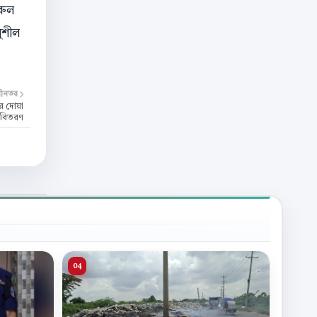
রুল
সুশীল
বীনতর
র দোয়া
র বিতরণ