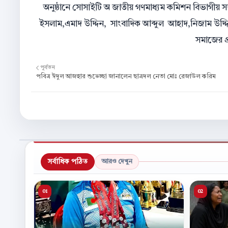
অনুষ্ঠানে সোসাইটি অ জাতীয় গণমাধ্যম কমিশন বিভাগী
ইসলাম,এমাদ উদ্দিন, সাংবাদিক আব্দুল আহাদ,নিজাম উদ্দিন,সহ 
সমাজের প্
পূর্বতন
পবিত্র ঈদুল আজহার শুভেচ্ছা জানালেন ছাত্রদল নেতা মোঃ রেজাউল করিম
সর্বাধিক পঠিত
আরও দেখুন