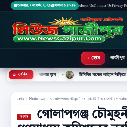
শুক্রবার, ৭ আগস্ট, ২০২৬
সকাল ৬:৪৩:৫০
About Us
Contact Us
Privacy P
হোম
গাজীপুর
ড়ে ময়লার স্তূপ
টিসিবির পণ্যের লাইনে দাঁড়িয়ে প্রাণ গেল নাসিমা 
●
ব্রেকিং
হোম
Nationwide
গোলাপগঞ্জ চৌমুহনীতে সোসাইটি অব জাতীয় গণমাধ্যম 
গোলাপগঞ্জ চৌমুহন