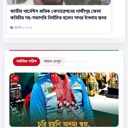
জাতীয় গার্মেন্টস শ্রমিক ফেডারেশনের গাজীপুর জেলা
কমিটির সহ-সভাপতি নির্বাচিত হলেন সাগর ইসলাম হৃদয়
জুলাই ৮,২০২৬
সর্বাধিক পঠিত
আরও দেখুন