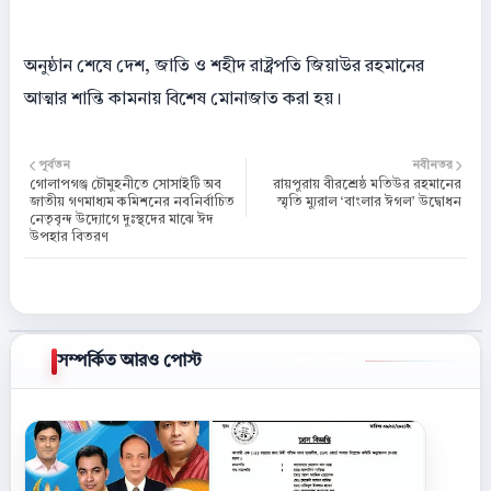
অনুষ্ঠান শেষে দেশ, জাতি ও শহীদ রাষ্ট্রপতি জিয়াউর রহমানের
আত্মার শান্তি কামনায় বিশেষ মোনাজাত করা হয়।
পূর্বতন
নবীনতর
গোলাপগঞ্জ চৌমুহনীতে সোসাইটি অব
রায়পুরায় বীরশ্রেষ্ঠ মতিউর রহমানের
জাতীয় গণমাধ্যম কমিশনের নবনির্বাচিত
স্মৃতি ম্যুরাল ‘বাংলার ঈগল’ উদ্বোধন
নেতৃবৃন্দ উদ্যোগে দুঃস্থদের মাঝে ঈদ
উপহার বিতরণ
সম্পর্কিত আরও পোস্ট
আরও দেখান