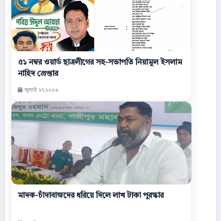
৫১ নম্বর ওয়ার্ড ছাত্রলীগের সহ-সভাপতি নিয়ামুল ইসলাম
নাহিদ গ্রেপ্তার
জুলাই ২৭,২০২৬
মাদক-চাঁদাবাজদের ধরিয়ে দিলে লাখ টাকা পুরস্কার