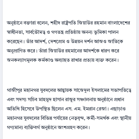
অনুষ্ঠানে বক্তারা বলেন, শহীদ রাষ্ট্রপতি জিয়াউর রহমান বাংলাদেশের
স্বাধীনতা, সার্বভৌমত্ব ও গণতন্ত্র প্রতিষ্ঠায় অনন্য ভূমিকা পালন
করেছেন। তাঁর আদর্শ, দেশপ্রেম ও উন্নয়ন দর্শন আজও জাতিকে
অনুপ্রাণিত করে। তাঁরা জিয়াউর রহমানের আদর্শকে ধারণ করে
জনকল্যাণমূলক কর্মকাণ্ড অব্যাহত রাখার প্রত্যয় ব্যক্ত করেন।
গাজীপুর মহানগর যুবদলের আহ্বায়ক সাজেদুল ইসলামের সভাপতিত্বে
এবং সদস্য সচিব মাহমুদ হাসান রাজুর সঞ্চালনায় অনুষ্ঠানে প্রধান
অতিথি হিসেবে উপস্থিত ছিলেন এস. এম. ইমরান রেজা। এছাড়াও
মহানগর যুবদলের বিভিন্ন পর্যায়ের নেতৃবৃন্দ, কর্মী-সমর্থক এবং স্থানীয়
গণ্যমান্য ব্যক্তিবর্গ অনুষ্ঠানে অংশগ্রহণ করেন।