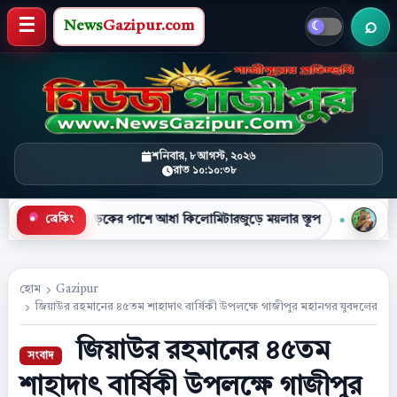
News
Gazipur.com
খবর 
মেনু খুলুন
শনিবার, ৮ আগস্ট, ২০২৬
রাত ১০:১০:৩৯
●
কের পাশে আধা কিলোমিটারজুড়ে ময়লার স্তূপ
টিসিবির পণ্যের লাইন
ব্রেকিং
হোম
Gazipur
জিয়াউর রহমানের ৪৫তম শাহাদাৎ বার্ষিকী উপলক্ষে গাজীপুর মহানগর যুবদলের দোয়া
জিয়াউর রহমানের ৪৫তম
শাহাদাৎ বার্ষিকী উপলক্ষে গাজীপুর