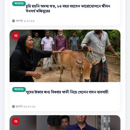
অন্যান্য
চুরি হয়নি অদম্য স্বপ্ন, ৮৪ বছর বয়সেও ভারোত্তোলনে জীবন
উৎসর্গ মজিবুরের
আগস্ট ৩,২০২৬
অন্যান্য
সুদের টাকার জন্য বিধবার গাভী নিয়ে গেলেন দাদন ব্যবসায়ী
জুলাই ৩১,২০২৬