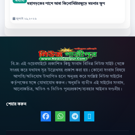
অন্যান্য
মহাসড়কের পাশে আধা কিলোমিটারজুড়ে ময়লার স্তূপ
জুলাই ২৯,২০২৬
বি.দ্র: এই ওয়েবসাইটে প্রকাশিত কিছু সংবাদ বিভিন্ন নিউজ সাইট থেকে
সংগ্রহ করে যথাযথ সূত্র উল্লেখসহ প্রকাশ করা হয়। কোনো সংবাদ বিষয়ে
আপত্তি/অভিযোগ উত্থাপিত হলে অনুগ্রহ করে সংশ্লিষ্ট নিউজ সাইটের
কর্তৃপক্ষের সঙ্গে যোগাযোগ করুন। অনুমতি ব্যতীত এই সাইটের সংবাদ,
আলোকচিত্র, অডিও ও ভিডিও পুনঃপ্রকাশ/ব্যবহার আইনত দণ্ডনীয়।
শেয়ার করুন
Facebook এ শেয়ার করুন
WhatsApp এ শেয়ার করুন
Telegram এ শেয়ার 
X এ শেয়ার করু