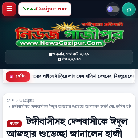
News
Gazipur.com
খবর 
মেনু খুলুন
শুক্রবার, ৭ আগস্ট, ২০২৬
রাত ২:২৯:২৮
পণ্যের লাইনে দাঁড়িয়ে প্রাণ গেল নাসিমা বেগমের, মিরপুরে দেয়াল ধসে নিহত ২
ব্রেকিং
●
হোম
Gazipur
টঙ্গীবাসীসহ দেশবাসীকে ঈদুল আজহার শুভেচ্ছা জানালেন হাজী মো. জসিম উদ্দিন 
টঙ্গীবাসীসহ দেশবাসীকে ঈদুল
আজহার শুভেচ্ছা জানালেন হাজী