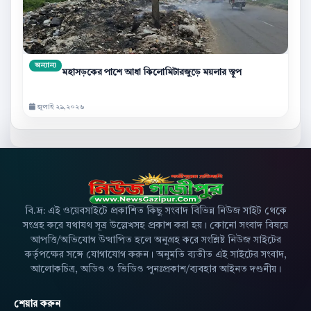
অন্যান্য
মহাসড়কের পাশে আধা কিলোমিটারজুড়ে ময়লার স্তূপ
জুলাই ২৯,২০২৬
বি.দ্র: এই ওয়েবসাইটে প্রকাশিত কিছু সংবাদ বিভিন্ন নিউজ সাইট থেকে
সংগ্রহ করে যথাযথ সূত্র উল্লেখসহ প্রকাশ করা হয়। কোনো সংবাদ বিষয়ে
আপত্তি/অভিযোগ উত্থাপিত হলে অনুগ্রহ করে সংশ্লিষ্ট নিউজ সাইটের
কর্তৃপক্ষের সঙ্গে যোগাযোগ করুন। অনুমতি ব্যতীত এই সাইটের সংবাদ,
আলোকচিত্র, অডিও ও ভিডিও পুনঃপ্রকাশ/ব্যবহার আইনত দণ্ডনীয়।
শেয়ার করুন