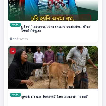
অন্যান্য
চুরি হয়নি অদম্য স্বপ্ন, ৮৪ বছর বয়সেও ভারোত্তোলনে জীবন
উৎসর্গ মজিবুরের
আগস্ট ৩,২০২৬
অন্যান্য
সুদের টাকার জন্য বিধবার গাভী নিয়ে গেলেন দাদন ব্যবসায়ী