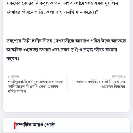
সকলের কোরবানি কবুল করেন এবং বাংলাদেশসহ সমগ্র মুসলিম
উম্মাহর জীবনে শান্তি, কল্যাণ ও সমৃদ্ধি দান করেন।”
সবশেষে তিনি টঙ্গীবাসীসহ দেশবাসীকে আবারও পবিত্র ঈদুল আজহার
আন্তরিক শুভেচ্ছা জানান এবং সবার সুখী ও সমৃদ্ধ জীবন কামনা
করেন।
পূর্বতন
নবীনতর
গাজীপুরবাসীকে ঈদুল আজহার শুভেচ্ছা
ত্যাগ ও সম্প্রীতির বার্তা নিয়ে ঈদের
জানিয়েছেন বিএনপি নেতা প্রভাষক
শুভেচ্ছা মিরনের
বসির উদ্দিন
সম্পর্কিত আরও পোস্ট
আরও দেখান