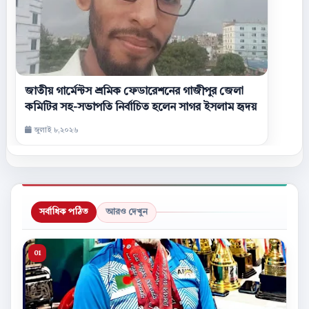
জাতীয় গার্মেন্টস শ্রমিক ফেডারেশনের গাজীপুর জেলা
কমিটির সহ-সভাপতি নির্বাচিত হলেন সাগর ইসলাম হৃদয়
জুলাই ৮,২০২৬
সর্বাধিক পঠিত
আরও দেখুন