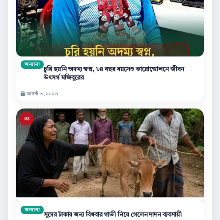
অন্যান্য
চুরি হয়নি অদম্য স্বপ্ন, ৮৪ বছর বয়সেও ভারোত্তোলনে জীবন
উৎসর্গ মজিবুরের
আগস্ট ৩,২০২৬
অন্যান্য
সুদের টাকার জন্য বিধবার গাভী নিয়ে গেলেন দাদন ব্যবসায়ী