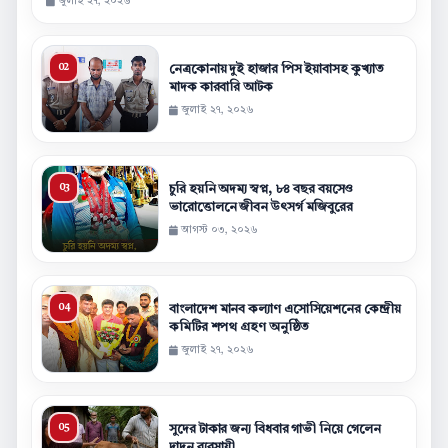
জুলাই ২৭, ২০২৬
নেত্রকোনায় দুই হাজার পিস ইয়াবাসহ কুখ্যাত
মাদক কারবারি আটক
জুলাই ২৭, ২০২৬
চুরি হয়নি অদম্য স্বপ্ন, ৮৪ বছর বয়সেও
ভারোত্তোলনে জীবন উৎসর্গ মজিবুরের
আগস্ট ০৩, ২০২৬
বাংলাদেশ মানব কল্যাণ এসোসিয়েশনের কেন্দ্রীয়
কমিটির শপথ গ্রহণ অনুষ্ঠিত
জুলাই ২৭, ২০২৬
সুদের টাকার জন্য বিধবার গাভী নিয়ে গেলেন
দাদন ব্যবসায়ী