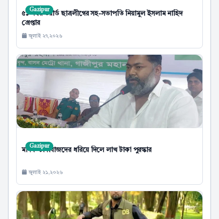
Gazipur
৫১ নম্বর ওয়ার্ড ছাত্রলীগের সহ-সভাপতি নিয়ামুল ইসলাম নাহিদ
গ্রেপ্তার
জুলাই ২৭,২০২৬
Gazipur
মাদক-চাঁদাবাজদের ধরিয়ে দিলে লাখ টাকা পুরস্কার
জুলাই ২১,২০২৬