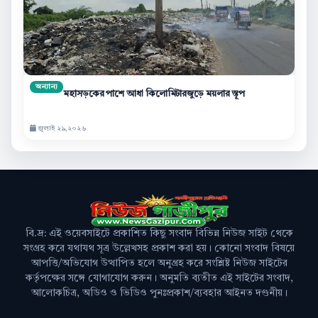
অন্যান্য
মহাসড়কের পাশে আধা কিলোমিটারজুড়ে ময়লার স্তূপ
জুলাই ২৯,২০২৬
বি.দ্র: এই ওয়েবসাইটে প্রকাশিত কিছু সংবাদ বিভিন্ন নিউজ সাইট থেকে
সংগ্রহ করে যথাযথ সূত্র উল্লেখসহ প্রকাশ করা হয়। কোনো সংবাদ বিষয়ে
আপত্তি/অভিযোগ উত্থাপিত হলে অনুগ্রহ করে সংশ্লিষ্ট নিউজ সাইটের
কর্তৃপক্ষের সঙ্গে যোগাযোগ করুন। অনুমতি ব্যতীত এই সাইটের সংবাদ,
আলোকচিত্র, অডিও ও ভিডিও পুনঃপ্রকাশ/ব্যবহার আইনত দণ্ডনীয়।