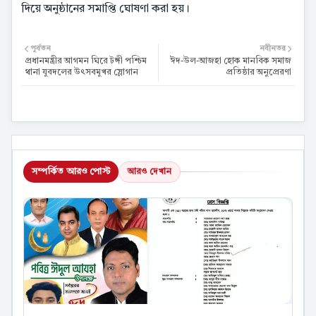
দিয়ে অনুষ্ঠানের সমাপ্তি ঘোষণা করা হয়।
পূর্বতন
নবীনতর
প্রধানমন্ত্রীর আগমন ঘিরে টঙ্গী পশ্চিম
ঈদ-উল-আজহা হোক মানবিক সমাজ
থানা যুবদলের উৎসবমুখর স্লোগান
প্রতিষ্ঠার অনুপ্রেরণা
সম্পর্কিত আরও পোস্ট
আরও দেখান