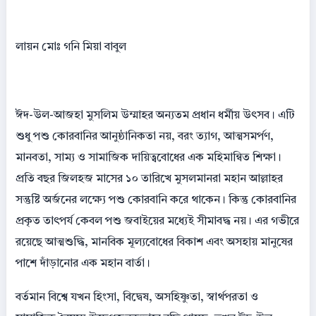
লায়ন মোঃ গনি মিয়া বাবুল
ঈদ-উল-আজহা মুসলিম উম্মাহর অন্যতম প্রধান ধর্মীয় উৎসব। এটি
শুধু পশু কোরবানির আনুষ্ঠানিকতা নয়, বরং ত্যাগ, আত্মসমর্পণ,
মানবতা, সাম্য ও সামাজিক দায়িত্ববোধের এক মহিমান্বিত শিক্ষা।
প্রতি বছর জিলহজ মাসের ১০ তারিখে মুসলমানরা মহান আল্লাহর
সন্তুষ্টি অর্জনের লক্ষ্যে পশু কোরবানি করে থাকেন। কিন্তু কোরবানির
প্রকৃত তাৎপর্য কেবল পশু জবাইয়ের মধ্যেই সীমাবদ্ধ নয়। এর গভীরে
রয়েছে আত্মশুদ্ধি, মানবিক মূল্যবোধের বিকাশ এবং অসহায় মানুষের
পাশে দাঁড়ানোর এক মহান বার্তা।
বর্তমান বিশ্বে যখন হিংসা, বিদ্বেষ, অসহিষ্ণুতা, স্বার্থপরতা ও