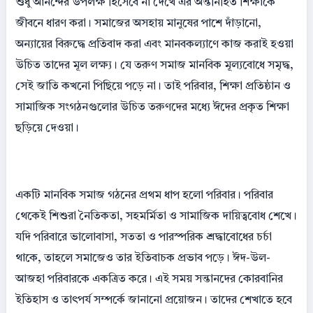
শুধু আনন্দের উপলক্ষ হিসেবে না দেখে এর অন্তর্নিহিত শিক্ষাকে
জীবনে ধারণ করা। সমাজের অসহায় মানুষের পাশে দাঁড়ানো,
অন্যায়ের বিরুদ্ধে প্রতিবাদ করা এবং মানবকল্যাণে কাজ করাই হওয়া
উচিত তাদের মূল লক্ষ্য। যে তরুণ সমাজ মানবিক মূল্যবোধে সমৃদ্ধ,
সেই জাতি কখনো পিছিয়ে পড়ে না। তাই পরিবার, শিক্ষা প্রতিষ্ঠান ও
সামাজিক সংগঠনগুলোর উচিত তরুণদের মধ্যে ঈদের প্রকৃত শিক্ষা
ছড়িয়ে দেওয়া।
একটি মানবিক সমাজ গঠনের প্রথম ধাপ হলো পরিবার। পরিবার
থেকেই শিশুরা নৈতিকতা, সহমর্মিতা ও সামাজিক দায়িত্ববোধ শেখে।
যদি পরিবারে ভালোবাসা, সততা ও পারস্পরিক শ্রদ্ধাবোধের চর্চা
থাকে, তাহলে সমাজেও তার ইতিবাচক প্রভাব পড়ে। ঈদ-উল-
আজহা পরিবারকে একত্রিত করে। এই সময় সন্তানদের কোরবানির
ইতিহাস ও তাৎপর্য সম্পর্কে জানানো প্রয়োজন। তাদের শেখাতে হবে