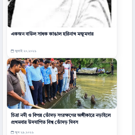
একজন বাউল সাধক কাঙাল হরিনাথ মজুমদার
জুলাই ২০,২০২৬
চিত্রা নদী ও বিপন্ন ভোঁদড় সংরক্ষণের অঙ্গীকারে নড়াইলে
প্রথমবার উদযাপিত বিশ্ব ভোঁদড় দিবস
জুন ২৯,২০২৬