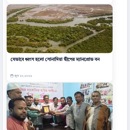
যেভাবে ধ্বংস হলো সোনাদিয়া দ্বীপের ম্যানগ্রোভ বন
জুন ২০,২০২৬