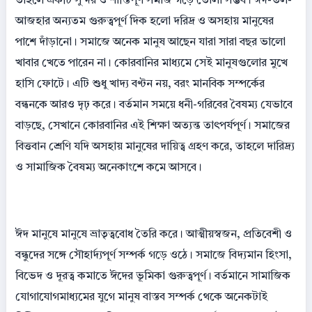
তাহলে একটি সুন্দর ও শান্তিপূর্ণ সমাজ গড়ে তোলা সম্ভব। ঈদ-উল-
আজহার অন্যতম গুরুত্বপূর্ণ দিক হলো দরিদ্র ও অসহায় মানুষের
পাশে দাঁড়ানো। সমাজে অনেক মানুষ আছেন যারা সারা বছর ভালো
খাবার খেতে পারেন না। কোরবানির মাধ্যমে সেই মানুষগুলোর মুখে
হাসি ফোটে। এটি শুধু খাদ্য বণ্টন নয়, বরং মানবিক সম্পর্কের
বন্ধনকে আরও দৃঢ় করে। বর্তমান সময়ে ধনী-গরিবের বৈষম্য যেভাবে
বাড়ছে, সেখানে কোরবানির এই শিক্ষা অত্যন্ত তাৎপর্যপূর্ণ। সমাজের
বিত্তবান শ্রেণি যদি অসহায় মানুষের দায়িত্ব গ্রহণ করে, তাহলে দারিদ্র্য
ও সামাজিক বৈষম্য অনেকাংশে কমে আসবে।
ঈদ মানুষে মানুষে ভ্রাতৃত্ববোধ তৈরি করে। আত্মীয়স্বজন, প্রতিবেশী ও
বন্ধুদের সঙ্গে সৌহার্দ্যপূর্ণ সম্পর্ক গড়ে ওঠে। সমাজে বিদ্যমান হিংসা,
বিভেদ ও দূরত্ব কমাতে ঈদের ভূমিকা গুরুত্বপূর্ণ। বর্তমানে সামাজিক
যোগাযোগমাধ্যমের যুগে মানুষ বাস্তব সম্পর্ক থেকে অনেকটাই