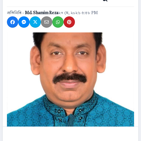
প্রতিনিধি -
Md. Shamim Reza
২৩ মে, ২০২৬ ৫:৫৮ PM
Share on Facebook
Share on Messenger
Share on X
Share by Email
Share on WhatsApp
Share on Pinterest