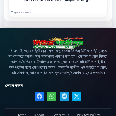
জুলাই ২৯,২০২৬
বি.দ্র: এই ওয়েবসাইটে প্রকাশিত কিছু সংবাদ বিভিন্ন নিউজ সাইট থেকে
সংগ্রহ করে যথাযথ সূত্র উল্লেখসহ প্রকাশ করা হয়। কোনো সংবাদ বিষয়ে
আপত্তি/অভিযোগ উত্থাপিত হলে অনুগ্রহ করে সংশ্লিষ্ট নিউজ সাইটের
কর্তৃপক্ষের সঙ্গে যোগাযোগ করুন। অনুমতি ব্যতীত এই সাইটের সংবাদ,
আলোকচিত্র, অডিও ও ভিডিও পুনঃপ্রকাশ/ব্যবহার আইনত দণ্ডনীয়।
শেয়ার করুন
Facebook এ শেয়ার করুন
WhatsApp এ শেয়ার করুন
Telegram এ শেয়ার 
X এ শেয়ার করু
Home
About
Contact us
Privacy Policy