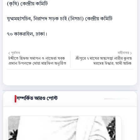
(কৃষি) কেন্দ্রীয় কমিটি
যুগ্মমহাসচিব, নিরাপদ সড়ক চাই (নিসচা) কেন্দ্রীয় কমিটি
৭০ কাকরাইল, ঢাকা।
পূর্বতন
নবীনতর
টঙ্গীতে হিফজ সমাপন ও নাজেরা সবক
শ্রীপুরে ৭ মাসের অন্তঃসত্ত্বা নারীর ঝুলন্ত
প্রদান উপলক্ষে দোয়া মাহফিল অনুষ্ঠিত
মরদেহ উদ্ধার, স্বামী আটক
সম্পর্কিত আরও পোস্ট
আরও দেখান