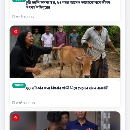
চুরি হয়নি অদম্য স্বপ্ন, ৮৪ বছর বয়সেও ভারোত্তোলনে জীবন
উৎসর্গ মজিবুরের
আগস্ট ৩,২০২৬
অন্যান্য
সুদের টাকার জন্য বিধবার গাভী নিয়ে গেলেন দাদন ব্যবসায়ী
জুলাই ৩১,২০২৬