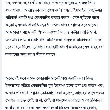
নয়, বরং ত্যাগ, ধৈর্য ও আল্লাহর প্রতি পূর্ণ আনুগত্যের মধ্য দিয়ে
প্রকাশ পায়। আল্লাহ তাআলা শেষ পর্যন্ত হযরত ইসমাইল (আ.)-এর
পরিবর্তে একটি পশু কোরবানির ব্যবস্থা করেন। সেই স্মৃতিকে ধারণ
করেই মুসলমানরা প্রতি বছর ঈদ-উল-আজহা পালন করে থাকে।
আজকের সমাজে এই শিক্ষার তাৎপর্য অত্যন্ত গভীর। ব্যক্তিস্বার্থ,
ক্ষমতার লোভ ও ভোগবাদী মানসিকতা মানুষকে মানবিকতা থেকে
দূরে সরিয়ে দিচ্ছে। সেখানে ইব্রাহিমী আদর্শ আমাদের শেখায় বৃহত্তর
কল্যাণের জন্য ত্যাগ স্বীকার করতে।
অনেকেই মনে করেন কোরবানি মানেই পশু জবাই করা। কিন্তু
ইসলামের দৃষ্টিতে কোরবানির মূল উদ্দেশ্য হচ্ছে তাকওয়া অর্জন এবং
আত্মার পরিশুদ্ধি। পবিত্র কোরআনে বলা হয়েছে, আল্লাহর কাছে পশুর
গোশত বা রক্ত পৌঁছায় না, পৌঁছায় মানুষের তাকওয়া ও আন্তরিকতা।
অর্থাৎ কোরবানির আসল শিক্ষা হলো নিজের ভেতরের অহংকার,