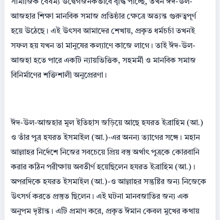
সামাজিক বৈষম্য উদ্বেগজনকভাবে বৃদ্ধি পাচ্ছে, তখন ঈদ-উল-
আজহার শিক্ষা মানবিক সমাজ প্রতিষ্ঠার ক্ষেত্রে অত্যন্ত গুরুত্বপূর্ণ
হয়ে উঠেছে। এই উৎসব আমাদের শেখায়, প্রকৃত ধর্মচর্চা তখনই
সফল হয় যখন তা মানুষের কল্যাণে কাজে লাগে। তাই ঈদ-উল-
আজহা হতে পারে একটি ন্যায়ভিত্তিক, সহমর্মী ও মানবিক সমাজ
বিনির্মাণের শক্তিশালী অনুপ্রেরণা।
ঈদ-উল-আজহার মূল ইতিহাস জড়িয়ে আছে হযরত ইব্রাহিম (আ.)
ও তাঁর পুত্র হযরত ইসমাইল (আ.)-এর অনন্য ত্যাগের সঙ্গে। মহান
আল্লাহর নির্দেশে নিজের সবচেয়ে প্রিয় বস্তু অর্থাৎ পুত্রকে কোরবানি
করার কঠিন পরীক্ষায় অবতীর্ণ হয়েছিলেন হযরত ইব্রাহিম (আ.)।
অপরদিকে হযরত ইসমাইল (আ.)-ও আল্লাহর সন্তুষ্টির জন্য নিজেকে
উৎসর্গ করতে প্রস্তুত ছিলেন। এই ঘটনা মানবজাতির জন্য এক
অনুপম দৃষ্টান্ত। এটি প্রমাণ করে, প্রকৃত ঈমান কেবল মুখের কথায়