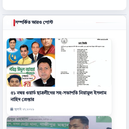
সম্পর্কিত আরও পোস্ট
আরও দেখান
৫১ নম্বর ওয়ার্ড ছাত্রলীগের সহ-সভাপতি নিয়ামুল ইসলাম
নাহিদ গ্রেপ্তার
জুলাই ২৭,২০২৬