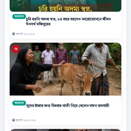
অন্যান্য
চুরি হয়নি অদম্য স্বপ্ন, ৮৪ বছর বয়সেও ভারোত্তোলনে জীবন
উৎসর্গ মজিবুরের
আগস্ট ৩,২০২৬
অন্যান্য
সুদের টাকার জন্য বিধবার গাভী নিয়ে গেলেন দাদন ব্যবসায়ী
জুলাই ৩১,২০২৬