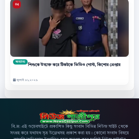
অন্যান্য
শিশুকে উত্ত্যক্ত করে টিকটকে ভিডিও পোস্ট, কিশোর গ্রেপ্তার
জুলাই ৩১,২০২৬
বি.দ্র: এই ওয়েবসাইটে প্রকাশিত কিছু সংবাদ বিভিন্ন নিউজ সাইট থেকে
সংগ্রহ করে যথাযথ সূত্র উল্লেখসহ প্রকাশ করা হয়। কোনো সংবাদ বিষয়ে