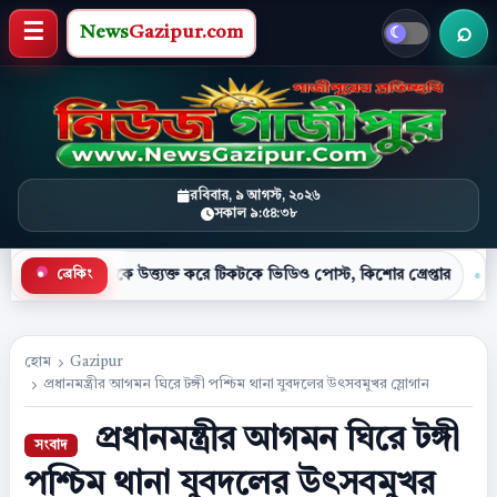
News
Gazipur.com
খবর 
মেনু খুলুন
রবিবার, ৯ আগস্ট, ২০২৬
সকাল ৯:৫৪:৩৯
কে উত্ত্যক্ত করে টিকটকে ভিডিও পোস্ট, কিশোর গ্রেপ্তার
মহাসড়কের 
ব্রেকিং
●
হোম
Gazipur
প্রধানমন্ত্রীর আগমন ঘিরে টঙ্গী পশ্চিম থানা যুবদলের উৎসবমুখর স্লোগান
প্রধানমন্ত্রীর আগমন ঘিরে টঙ্গী
পশ্চিম থানা যুবদলের উৎসবমুখর