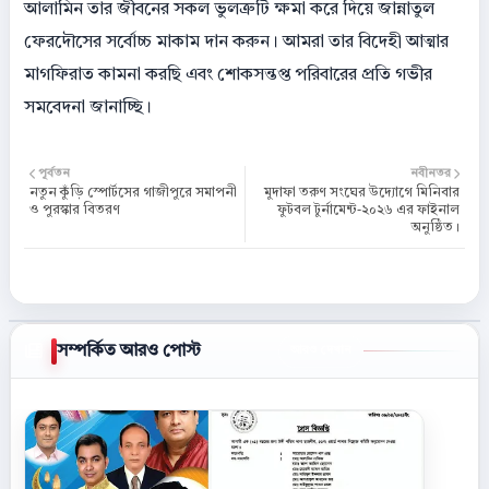
আলামিন তার জীবনের সকল ভুলত্রুটি ক্ষমা করে দিয়ে জান্নাতুল
ফেরদৌসের সর্বোচ্চ মাকাম দান করুন। আমরা তার বিদেহী আত্মার
মাগফিরাত কামনা করছি এবং শোকসন্তপ্ত পরিবারের প্রতি গভীর
সমবেদনা জানাচ্ছি।
পূর্বতন
নবীনতর
নতুন কুঁড়ি স্পোর্টসের গাজীপুরে সমাপনী
মুদাফা তরুণ সংঘের উদ্যোগে মিনিবার
ও পুরস্কার বিতরণ
ফুটবল টুর্নামেন্ট-২০২৬ এর ফাইনাল
অনুষ্ঠিত।
সম্পর্কিত আরও পোস্ট
আরও দেখান