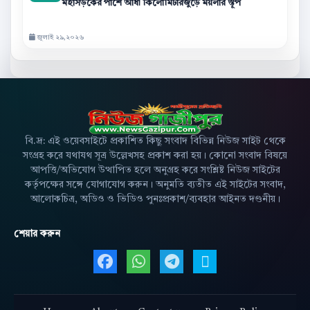
মহাসড়কের পাশে আধা কিলোমিটারজুড়ে ময়লার স্তূপ
জুলাই ২৯,২০২৬
বি.দ্র: এই ওয়েবসাইটে প্রকাশিত কিছু সংবাদ বিভিন্ন নিউজ সাইট থেকে
সংগ্রহ করে যথাযথ সূত্র উল্লেখসহ প্রকাশ করা হয়। কোনো সংবাদ বিষয়ে
আপত্তি/অভিযোগ উত্থাপিত হলে অনুগ্রহ করে সংশ্লিষ্ট নিউজ সাইটের
কর্তৃপক্ষের সঙ্গে যোগাযোগ করুন। অনুমতি ব্যতীত এই সাইটের সংবাদ,
আলোকচিত্র, অডিও ও ভিডিও পুনঃপ্রকাশ/ব্যবহার আইনত দণ্ডনীয়।
শেয়ার করুন
Facebook এ শেয়ার করুন
WhatsApp এ শেয়ার করুন
Telegram এ শেয়ার 
X এ শেয়ার করু