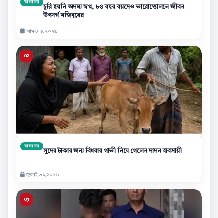
অন্যান্য
চুরি হয়নি অদম্য স্বপ্ন, ৮৪ বছর বয়সেও ভারোত্তোলনে জীবন
উৎসর্গ মজিবুরের
আগস্ট ৩,২০২৬
অন্যান্য
সুদের টাকার জন্য বিধবার গাভী নিয়ে গেলেন দাদন ব্যবসায়ী
জুলাই ৩১,২০২৬