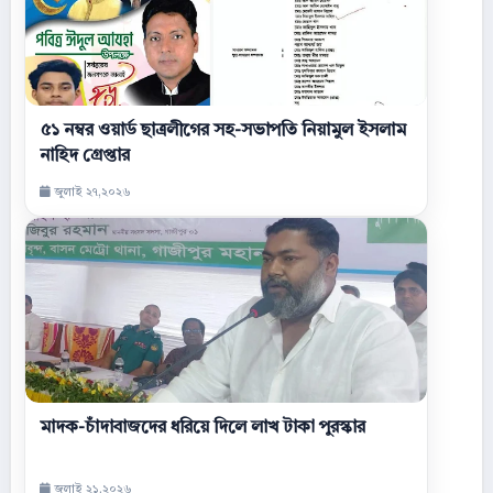
৫১ নম্বর ওয়ার্ড ছাত্রলীগের সহ-সভাপতি নিয়ামুল ইসলাম
নাহিদ গ্রেপ্তার
জুলাই ২৭,২০২৬
মাদক-চাঁদাবাজদের ধরিয়ে দিলে লাখ টাকা পুরস্কার
জুলাই ২১,২০২৬