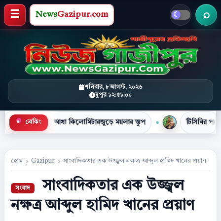
News
Gazipur.com
খবর 
মেনু খুলুন
শনিবার, ৮ আগস্ট, ২০২৬
দুপুর ১২:৫১:০১
 আধা কিলোমিটারজুড়ে ময়লার স্তূপ
টিসিবির পণ্যের লাইনে দাঁড়িয়ে
●
ব্রেকিং
হোম
Gazipur
সাংবাদিকতার এক উজ্জ্বল নক্ষত্র আব্দুল হামিদ খানের প্রয়াণ
সাংবাদিকতার এক উজ্জ্বল
নক্ষত্র আব্দুল হামিদ খানের প্রয়াণ