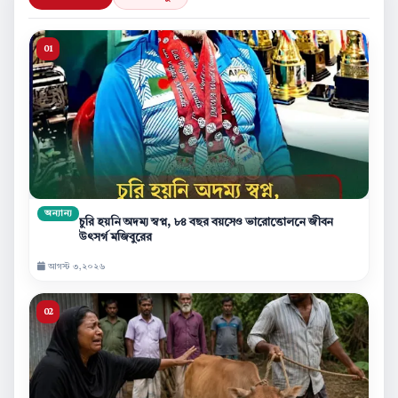
অন্যান্য
চুরি হয়নি অদম্য স্বপ্ন, ৮৪ বছর বয়সেও ভারোত্তোলনে জীবন
উৎসর্গ মজিবুরের
আগস্ট ৩,২০২৬