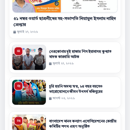
৫১ নম্বর ওয়ার্ড ছাত্রলীগের সহ-সভাপতি নিয়ামুল ইসলাম নাহিদ
গ্রেপ্তার
জুলাই ২৭, ২০২৬
নেত্রকোনায় দুই হাজার পিস ইয়াবাসহ কুখ্যাত
মাদক কারবারি আটক
জুলাই ২৭, ২০২৬
চুরি হয়নি অদম্য স্বপ্ন, ৮৪ বছর বয়সেও
ভারোত্তোলনে জীবন উৎসর্গ মজিবুরের
আগস্ট ০৩, ২০২৬
বাংলাদেশ মানব কল্যাণ এসোসিয়েশনের কেন্দ্রীয়
কমিটির শপথ গ্রহণ অনুষ্ঠিত