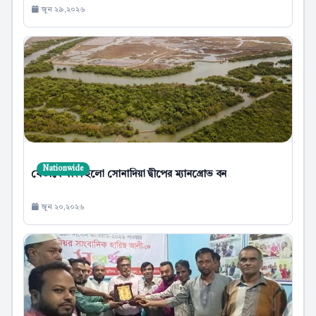
জুন ২৯,২০২৬
Nationwide
যেভাবে ধ্বংস হলো সোনাদিয়া দ্বীপের ম্যানগ্রোভ বন
জুন ২০,২০২৬