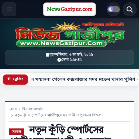
News
Gazipur.com
বৃহস্পতিবার, ৬ আগস্ট, ২০২৬
ভোর ৫:৫৮:৪৩
সেবে সম্মাননা পেলেন কক্সবাজার সদর মডেল থানার পুলিশ কর্মকর্তা
ব্রেকিং
●
হোম
Nationwide
নতুন কুঁড়ি স্পোর্টসের গাজীপুরে সমাপনী ও পুরস্কার বিতরণ
নতুন কুঁড়ি স্পোর্টসের