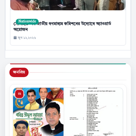
Nationwide
সোসাইটি অব জাতীয় গণমাধ্যম কমিশনের উদ্যোগে অ্যাওয়ার্ড
অয়োজন
জুন ১২,২০২৬
জনপ্রিয়