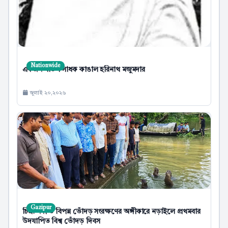
Nationwide
একজন বাউল সাধক কাঙাল হরিনাথ মজুমদার
জুলাই ২০,২০২৬
Gazipur
চিত্রা নদী ও বিপন্ন ভোঁদড় সংরক্ষণের অঙ্গীকারে নড়াইলে প্রথমবার
উদযাপিত বিশ্ব ভোঁদড় দিবস