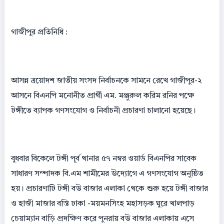
গাজীপুর প্রতিনিধি :
আসন্ন ত্রয়োদশ জাতীয় সংসদ নির্বাচনকে সামনে রেখে গাজীপুর-২
আসনে বিএনপি মনোনীত প্রার্থী এম. মঞ্জুরুল করিম রনির পক্ষে
টঙ্গীতে ব্যাপক গণসংযোগ ও নির্বাচনী প্রচারণা চালানো হয়েছে।
বুধবার বিকেলে টঙ্গী পূর্ব থানার ৫৭ নম্বর ওয়ার্ড বিএনপির সাবেক
সাধারণ সম্পাদক বি.এম শামীমের উদ্যোগে এ গণসংযোগ অনুষ্ঠিত
হয়। প্রচারণাটি টঙ্গী বউ বাজার এলাকা থেকে শুরু হয়ে টঙ্গী বাজার
ও হাজী মাজার বস্তি ঢাকা -ময়মনসিংহ মহাসড়ক ঘুরে খালপাড়
চেয়াম্যান বাড়ি প্রদক্ষিণ করে পুনরায় বউ বাজার এলাকায় এসে