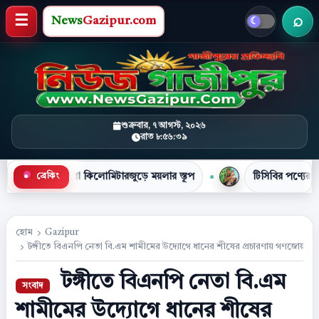
News
Gazipur.com
খবর 
মেনু খুলুন
শুক্রবার, ৭ আগস্ট, ২০২৬
রাত ৮:৫৬:৪০
কিলোমিটারজুড়ে ময়লার স্তূপ
টিসিবির পণ্যের লাইনে দাঁড়িয়ে প্রাণ
ব্রেকিং
●
হোম
Gazipur
টঙ্গীতে বিএনপি নেতা বি.এম শামীমের উদ্যোগে ধানের শীষের প্রচারণায় গণজোয়ার
টঙ্গীতে বিএনপি নেতা বি.এম
শামীমের উদ্যোগে ধানের শীষের