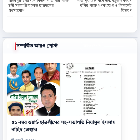
গাজীপুর-২ আসনে বিএনপি প্রার্থীর পক্ষে
গাজীপুর-২ আসনে এম. মঞ্জুরুল করিম
টঙ্গী সরকারি কলেজ ছাত্রদলের
রনির পক্ষে গণসংযোগ ও লিফলেট
গণসংযোগ
বিতরণ
সম্পর্কিত আরও পোস্ট
আরও দেখান
৫১ নম্বর ওয়ার্ড ছাত্রলীগের সহ-সভাপতি নিয়ামুল ইসলাম
নাহিদ গ্রেপ্তার