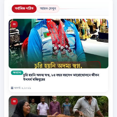
সর্বাধিক পঠিত
আরও দেখুন
অন্যান্য
চুরি হয়নি অদম্য স্বপ্ন, ৮৪ বছর বয়সেও ভারোত্তোলনে জীবন
উৎসর্গ মজিবুরের
আগস্ট ৩,২০২৬