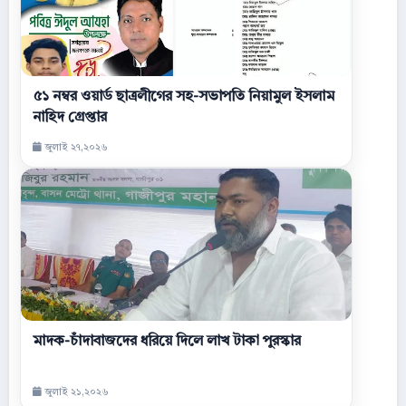
৫১ নম্বর ওয়ার্ড ছাত্রলীগের সহ-সভাপতি নিয়ামুল ইসলাম
নাহিদ গ্রেপ্তার
জুলাই ২৭,২০২৬
মাদক-চাঁদাবাজদের ধরিয়ে দিলে লাখ টাকা পুরস্কার
জুলাই ২১,২০২৬