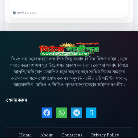
জুলাই ২৯,২০২৬
বি.দ্র: এই ওয়েবসাইটে প্রকাশিত কিছু সংবাদ বিভিন্ন নিউজ সাইট থেকে
সংগ্রহ করে যথাযথ সূত্র উল্লেখসহ প্রকাশ করা হয়। কোনো সংবাদ বিষয়ে
আপত্তি/অভিযোগ উত্থাপিত হলে অনুগ্রহ করে সংশ্লিষ্ট নিউজ সাইটের
কর্তৃপক্ষের সঙ্গে যোগাযোগ করুন। অনুমতি ব্যতীত এই সাইটের সংবাদ,
আলোকচিত্র, অডিও ও ভিডিও পুনঃপ্রকাশ/ব্যবহার আইনত দণ্ডনীয়।
শেয়ার করুন
Facebook এ শেয়ার করুন
WhatsApp এ শেয়ার করুন
Telegram এ শেয়ার 
X এ শেয়ার করু
Home
About
Contact us
Privacy Policy