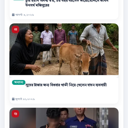
চুরি হয়নি অদম্য স্বপ্ন, ৮৪ বছর বয়সেও ভারোত্তোলনে জীবন
উৎসর্গ মজিবুরের
আগস্ট ৩,২০২৬
অন্যান্য
সুদের টাকার জন্য বিধবার গাভী নিয়ে গেলেন দাদন ব্যবসায়ী
জুলাই ৩১,২০২৬