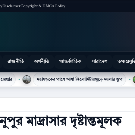
cy
Disclaimer
Copyright & DMCA Policy
রাজনীতি
অর্থনীতি
আন্তর্জাতিক
সারাদেশ
তথ্যপ্রযুক্
মহাসড়কের পাশে আধা কিলোমিটারজুড়ে ময়লার স্তূপ
টিসিবির প
গ
ুর মাদ্রাসার দৃষ্টান্তমূলক