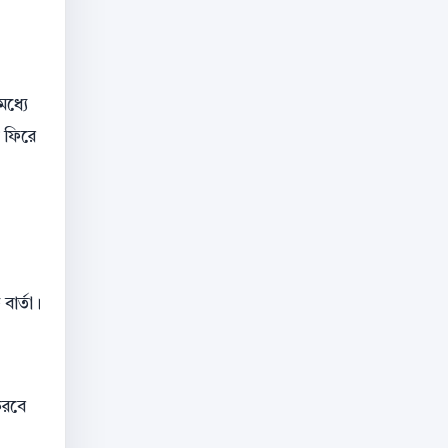
মধ্যে
ি ফিরে
ার্তা।
করবে