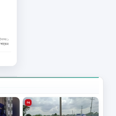
বীনতর
মোতায়েন