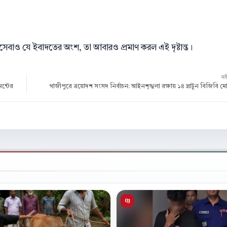
নসেবাও যে ইবাদতের অংশ, তা আবারও প্রমাণ করল এই দৃষ্টান্ত।
ন
ন্টের
গাজীপুরে ত্রয়োদশ সংসদ নির্বাচন: আইনশৃঙ্খলা রক্ষায় ১৪ প্লাটুন বিজিবি 