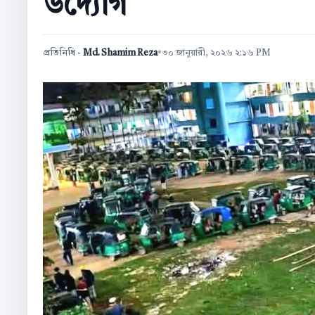
উদ্যোগ
প্রতিনিধি -
Md. Shamim Reza
•
৩০ জানুয়ারী, ২০২৬ ২:১৬ PM