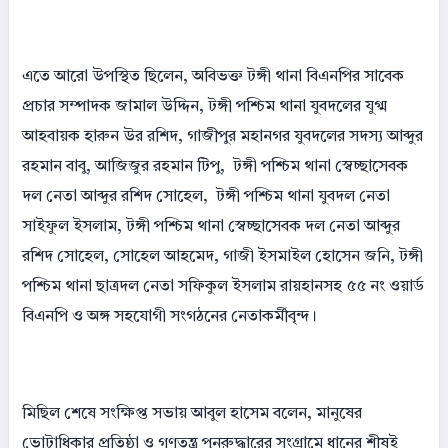
এতে আরো উপস্থিত ছিলেন, অবিভক্ত টঙ্গী থানা বিএনপির সাবেক
প্রচার সম্পাদক জামাল উদ্দিন, টঙ্গী পশ্চিম থানা যুবদলের যুগ্ম
আহবায়ক হারুন উর রশিদ, গাজীপুর মহানগর যুবদলের সদস্য আব্দুর
রহমান বাবু, আজিজুর রহমান টিপু, টঙ্গী পশ্চিম থানা স্বেচ্ছাসেবক
দল নেতা আব্দুর রশিদ সোহেল, টঙ্গী পশ্চিম থানা যুবদল নেতা
সাইফুল ইসলাম, টঙ্গী পশ্চিম থানা স্বেচ্ছাসেবক দল নেতা আব্দুর
রশিদ সোহেল, সোহেল আহমেদ, গাজী ইসমাইল হোসেন জনি, টঙ্গী
পশ্চিম থানা ছাত্রদল নেতা সফিকুল ইসলাম রায়হানসহ ৫৫ নং ওয়ার্ড
বিএনপি ও অঙ্গ সহযোগী সংগঠনের নেতাকর্মীবৃন্দ।
মিছিল শেষে সংক্ষিপ্ত সভায় আবুল হাসেম বলেন, মানুষের
ভোটাধিকার প্রতিষ্ঠা ও গণতন্ত্র পুনরুদ্ধারের সংগ্রামে ধানের শীষই