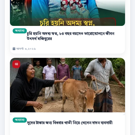
অন্যান্য
চুরি হয়নি অদম্য স্বপ্ন, ৮৪ বছর বয়সেও ভারোত্তোলনে জীবন
উৎসর্গ মজিবুরের
আগস্ট ৩,২০২৬
অন্যান্য
সুদের টাকার জন্য বিধবার গাভী নিয়ে গেলেন দাদন ব্যবসায়ী