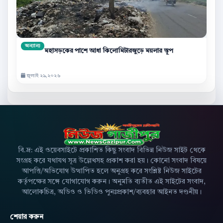
অন্যান্য
মহাসড়কের পাশে আধা কিলোমিটারজুড়ে ময়লার স্তূপ
জুলাই ২৯,২০২৬
বি.দ্র: এই ওয়েবসাইটে প্রকাশিত কিছু সংবাদ বিভিন্ন নিউজ সাইট থেকে
সংগ্রহ করে যথাযথ সূত্র উল্লেখসহ প্রকাশ করা হয়। কোনো সংবাদ বিষয়ে
আপত্তি/অভিযোগ উত্থাপিত হলে অনুগ্রহ করে সংশ্লিষ্ট নিউজ সাইটের
কর্তৃপক্ষের সঙ্গে যোগাযোগ করুন। অনুমতি ব্যতীত এই সাইটের সংবাদ,
আলোকচিত্র, অডিও ও ভিডিও পুনঃপ্রকাশ/ব্যবহার আইনত দণ্ডনীয়।
শেয়ার করুন