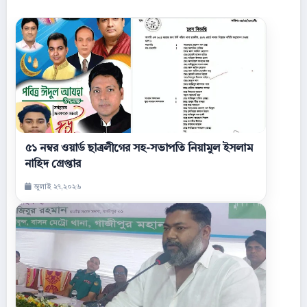
৫১ নম্বর ওয়ার্ড ছাত্রলীগের সহ-সভাপতি নিয়ামুল ইসলাম
নাহিদ গ্রেপ্তার
জুলাই ২৭,২০২৬