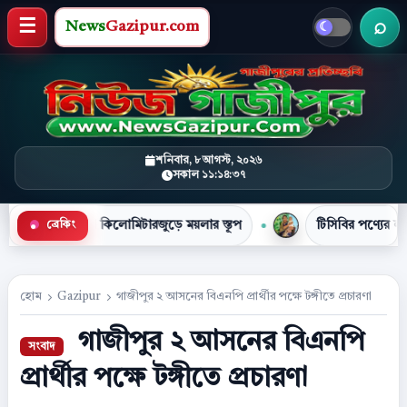
News
Gazipur.com
খবর 
মেনু খুলুন
শনিবার, ৮ আগস্ট, ২০২৬
সকাল ১১:১৪:৩৭
কিলোমিটারজুড়ে ময়লার স্তূপ
টিসিবির পণ্যের লাইনে দাঁড়িয়ে প্রাণ
ব্রেকিং
●
হোম
Gazipur
গাজীপুর ২ আসনের বিএনপি প্রার্থীর পক্ষে টঙ্গীতে প্রচারণা
গাজীপুর ২ আসনের বিএনপি
প্রার্থীর পক্ষে টঙ্গীতে প্রচারণা