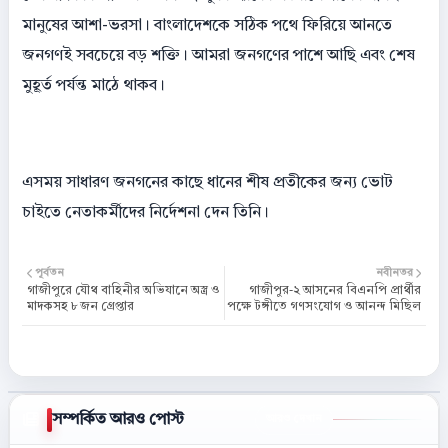
মানুষের আশা-ভরসা। বাংলাদেশকে সঠিক পথে ফিরিয়ে আনতে
জনগণই সবচেয়ে বড় শক্তি। আমরা জনগণের পাশে আছি এবং শেষ
মুহূর্ত পর্যন্ত মাঠে থাকব।
এসময় সাধারণ জনগনের কাছে ধানের শীষ প্রতীকের জন্য ভোট
চাইতে নেতাকর্মীদের নির্দেশনা দেন তিনি।
পূর্বতন
নবীনতর
গাজীপুরে যৌথ বাহিনীর অভিযানে অস্ত্র ও
গাজীপুর-২ আসনের বিএনপি প্রার্থীর
মাদকসহ ৮ জন গ্রেপ্তার
পক্ষে টঙ্গীতে গণসংযোগ ও আনন্দ মিছিল
সম্পর্কিত আরও পোস্ট
আরও দেখান