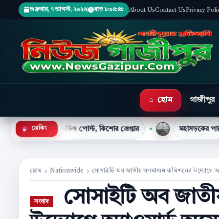
শুক্রবার, ৭ আগস্ট, ২০২৬
রাত ৮:০৫:৫৯
About Us
Contact Us
Privacy Poli
হোম
গাজীপুর
●
টকে ভিডিও পোস্ট, কিশোর গ্রেপ্তার
মহাসড়কের পাশে আধা কিলোমিটার
ব্রেকিং
হোম
Nationwide
সোসাইটি অব জাতীয় গণমাধ্যম কমিশনের উদ্যোগে অ্
সোসাইটি অব জাতীয়