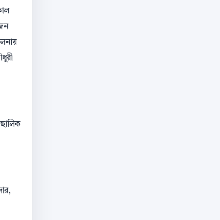
কাল
োজন
ালনায়
ধুরী
ি ছালিক
দার,