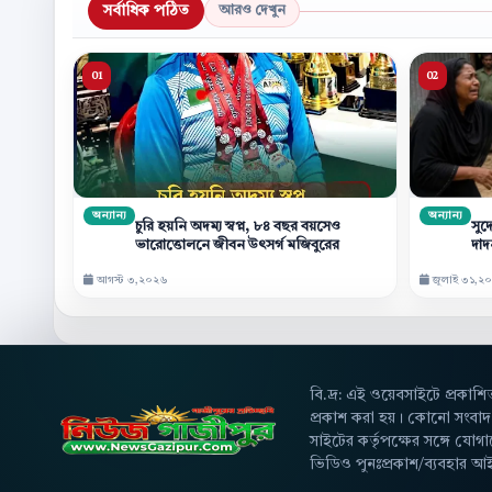
সর্বাধিক পঠিত
আরও দেখুন
অন্যান্য
অন্যান্য
চুরি হয়নি অদম্য স্বপ্ন, ৮৪ বছর বয়সেও
সুদ
ভারোত্তোলনে জীবন উৎসর্গ মজিবুরের
দাদন
আগস্ট ৩,২০২৬
জুলাই ৩১,২
বি.দ্র: এই ওয়েবসাইটে প্রকাশি
প্রকাশ করা হয়। কোনো সংবাদ ব
সাইটের কর্তৃপক্ষের সঙ্গে য
ভিডিও পুনঃপ্রকাশ/ব্যবহার আ