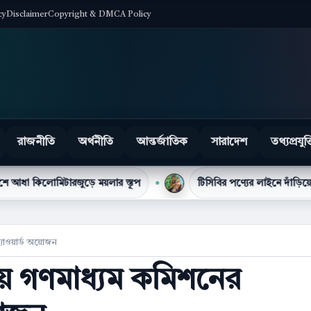
cy
Disclaimer
Copyright & DMCA Policy
রাজনীতি
অর্থনীতি
আন্তর্জাতিক
সারাদেশ
তথ্যপ্রযুক্
জুড়ে ময়লার স্তূপ
টিসিবির পণ্যের লাইনে দাঁড়িয়ে প্রাণ গেল নাসিম
যাওয়ার্ড অয়োজন
 গণমাধ্যম কমিশনের