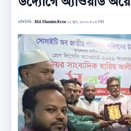
উদ্যোগে অ্যাওয়ার্ড অ
প্রতিনিধি -
Md. Shamim Reza
•
১২ জুন, ২০২৬ ৪:০৪ PM