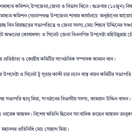
ণমাধ্যম কমিশন,উপজেলা,জেলা ও বিভাগ মিলে। শুক্রবার (১২জুন) বি
গণমাধ্যম কমিশন গোলাপগঞ্জ উপজেলা শাখার কার্যালয়ে অনুষ্ঠানের আয়
বিন রিয়াছতের সভাপতিত্বে ও জেলা সদস্য,মোঃ শিহাব উদ্দিনের সঞ্চ
েট অঞ্চলের কোষাধক্ষ্য ও সিলেট জেলা বিএনপির উপদেষ্টা মহিউছুন্নাহ চৌ
প্রতিষ্ঠাতা ও কেন্দ্রীয় কমিটির সাংগঠনিক সম্পাদক কামাল খান।
দেষ্টা ও সিলেট টু সুতার কান্দী চার ল্যান বাস্ত বায়ন কমিটির সভাপত
া সহ সভাপতি ছানু মিয়া, সংগঠনের বিভাগীয় সদস্য, কামরান উদ্দিন বাদল।
 ডাঃ লায়েক আহমদ। বিশেষ অতিথি ছিলেন সাংবাদিক রুহেল আহমদ তালুক
 মহানগর প্রতিনিধি মোঃ সোহাগ মিয়া।