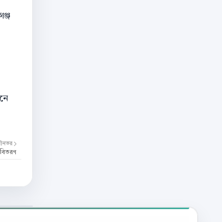
ঞ্জ
ানে
বীনতর
ার বিতরণ