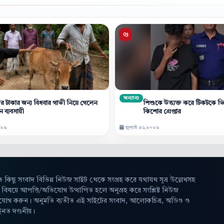
অন্যান্য
ের টাকার জন্য বিধবার গাভী নিয়ে গেলেন
শিশুকে উত্ত্যক্ত করে টিকটকে ভ
 ব্যবসায়ী
কিশোর গ্রেপ্তার
০২৬
জুলাই ৩১,২০২৬
ত কিছু সংবাদ বিভিন্ন নিউজ সাইট থেকে সংগ্রহ করে যথাযথ সূত্র উল্লেখসহ
িষয়ে আপত্তি/অভিযোগ উত্থাপিত হলে অনুগ্রহ করে সংশ্লিষ্ট নিউজ
োগাযোগ করুন। অনুমতি ব্যতীত এই সাইটের সংবাদ, আলোকচিত্র, অডিও ও
ইনত দণ্ডনীয়।