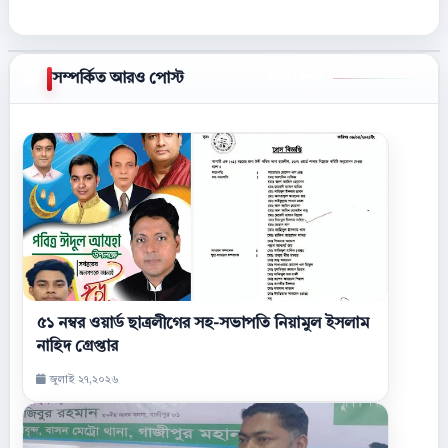
সম্পর্কিত আরও পোস্ট
আরও দেখান
৫১ নম্বর ওয়ার্ড ছাত্রলীগের সহ-সভাপতি নিয়ামুল ইসলাম
নাহিদ গ্রেপ্তার
জুলাই ২৭,২০২৬