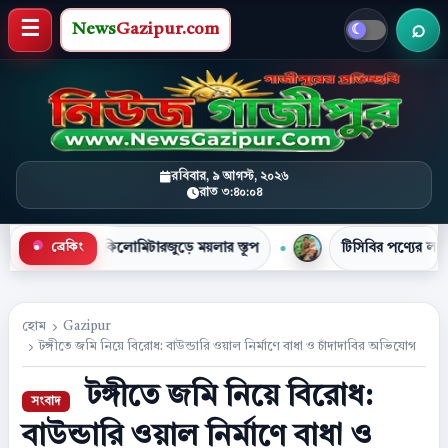
News
Gazipur.com
খবর 
মেনু খুলুন
রবিবার, ৯ আগস্ট, ২০২৬
রাত ৩:৪০:০৫
িলোমিটারজুড়ে ময়লার স্তূপ
টিসিবির পণ্যের লাইনে দাঁড়িয়ে প্রাণ 
ব্রেকিং
●
হোম
Gazipur
টঙ্গীতে জমি নিয়ে বিরোধ: বাউন্ডারি ওয়াল নির্মাণে বাধা ও চাঁদাদাবির অভিযোগ
টঙ্গীতে জমি নিয়ে বিরোধ:
বাউন্ডারি ওয়াল নির্মাণে বাধা ও