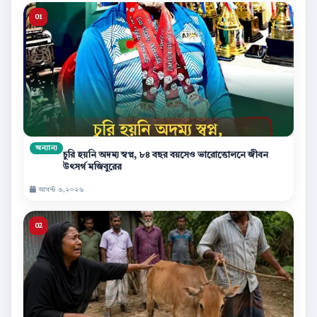
অন্যান্য
চুরি হয়নি অদম্য স্বপ্ন, ৮৪ বছর বয়সেও ভারোত্তোলনে জীবন
উৎসর্গ মজিবুরের
আগস্ট ৩,২০২৬