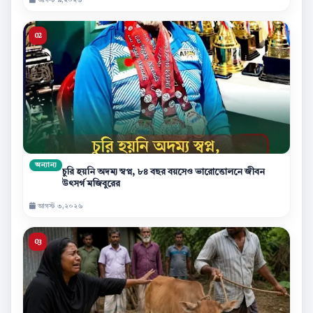
অন্যান্য
চুরি হয়নি অদম্য স্বপ্ন, ৮৪ বছর বয়সেও ভারোত্তোলনে জীবন
উৎসর্গ মজিবুরের
আগস্ট ৩,২০২৬