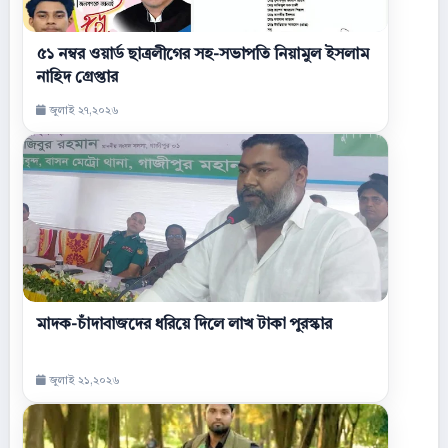
৫১ নম্বর ওয়ার্ড ছাত্রলীগের সহ-সভাপতি নিয়ামুল ইসলাম
নাহিদ গ্রেপ্তার
জুলাই ২৭,২০২৬
মাদক-চাঁদাবাজদের ধরিয়ে দিলে লাখ টাকা পুরস্কার
জুলাই ২১,২০২৬