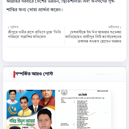
আল্লাহর দরবারে দেশের উন্নয়ন, স্থিতিশীলতা এবং জনগণের সুখ-
শান্তির জন্য দোয়া প্রার্থনা করেন।
পূর্বতন
নবীনতর
শ্রীপুরে গভীর রাতে বাড়িতে ঢুকে ‘ডিবি
দেশবাসীকে ঈদ উল আজহার শুভেচ্ছা
পরিচয়ে’ তল্লাশির অভিযোগ
জানিয়েছেন গাজীপুর সিটি কর্পোরেশনের
প্রশাসক শওকত হোসেন সরকার
সম্পর্কিত আরও পোস্ট
আরও দেখান