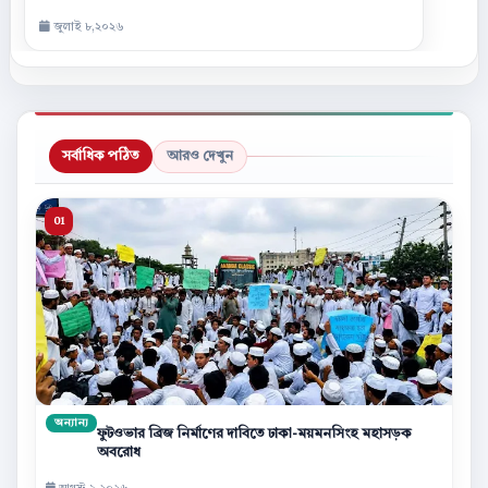
জুলাই ৮,২০২৬
সর্বাধিক পঠিত
আরও দেখুন
অন্যান্য
ফুটওভার ব্রিজ নির্মাণের দাবিতে ঢাকা-ময়মনসিংহ মহাসড়ক
অবরোধ
আগস্ট ৯,২০২৬