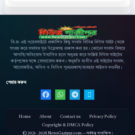
বি.দ্র: এই ওয়েবসাইটে প্রকাশিত কিছু সংবাদ বিভিন্ন নিউজ সাইট থেকে
সংগ্রহ করে যথাযথ সূত্র উল্লেখসহ প্রকাশ করা হয়। কোনো সংবাদ বিষয়ে
আপত্তি/অভিযোগ উত্থাপিত হলে অনুগ্রহ করে সংশ্লিষ্ট নিউজ সাইটের
কর্তৃপক্ষের সঙ্গে যোগাযোগ করুন। অনুমতি ব্যতীত এই সাইটের সংবাদ,
আলোকচিত্র, অডিও ও ভিডিও পুনঃপ্রকাশ/ব্যবহার আইনত দণ্ডনীয়।
শেয়ার করুন
Facebook এ শেয়ার করুন
WhatsApp এ শেয়ার করুন
Telegram এ শেয়ার 
X এ শেয়ার করু
Home
About
Contact us
Privacy Policy
Copyright & DMCA Policy
©
2021 - 2026
NewsGazipur.com — সর্বস্বত্ব সংরক্ষিত।