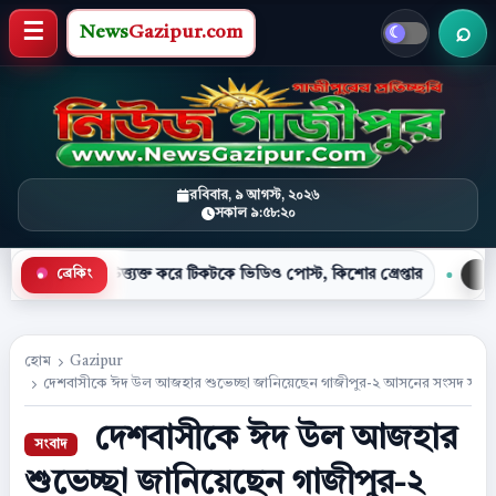
News
Gazipur.com
খবর 
মেনু খুলুন
রবিবার, ৯ আগস্ট, ২০২৬
সকাল ৯:৫৮:২১
উত্ত্যক্ত করে টিকটকে ভিডিও পোস্ট, কিশোর গ্রেপ্তার
মহাসড়কের পাশ
ব্রেকিং
●
হোম
Gazipur
দেশবাসীকে ঈদ উল আজহার শুভেচ্ছা জানিয়েছেন গাজীপুর-২ আসনের সংসদ সদস্য এ
দেশবাসীকে ঈদ উল আজহার
শুভেচ্ছা জানিয়েছেন গাজীপুর-২