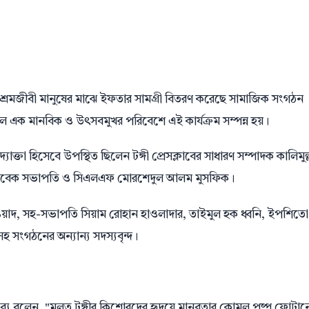
 শ্রমজীবী মানুষের মাঝে ইফতার সামগ্রী বিতরণ করেছে সামাজিক সংগঠন
িকেলে এক মানবিক ও উৎসবমুখর পরিবেশে এই কার্যক্রম সম্পন্ন হয়।
যোক্তা হিসেবে উপস্থিত ছিলেন টঙ্গী প্রেসক্লাবের সাধারণ সম্পাদক কালিমুল্
্য সাবেক সভাপতি ও সিএলএফ মোরশেদুল আলম মুসফিক।
ওয়াদ, সহ-সভাপতি সিয়াম রোহান হাওলাদার, তাইমুল হক ধ্বনি, ইপশিতো
হ সংগঠনের অন্যান্য সদস্যবৃন্দ।
বক্তব্যে বলেন, "মূলত টঙ্গীর কিশোরদের হৃদয়ে মানবতার কোমল পুষ্প ফোটা