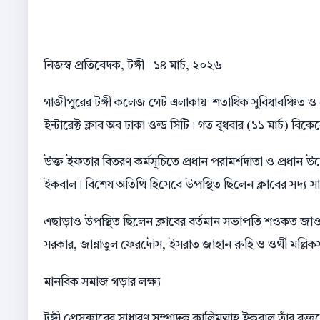
​নিজস্ব প্রতিবেদক, টঙ্গী | ১৪ মার্চ, ২০২৬
​গাজীপুরের টঙ্গী কলেজ গেট এলাকায় শতাধিক সুবিধাবঞ্চিত ও
ইন্টারেক্ট ক্লাব অব ঢাকা ওল্ড সিটি। গত বুধবার (১১ মার্চ) ব
​উক্ত ইফতার বিতরণ কর্মসূচিতে প্রধান পরামর্শদাতা ও প্রধান উদ্
ইকবাল। বিশেষ অতিথি হিসেবে উপস্থিত ছিলেন ক্লাবের সদ
​এছাড়াও উপস্থিত ছিলেন ক্লাবের বর্তমান সভাপতি শওকত জা
সরকার, জান্নাতুল ফেরদৌস, ইসরাত জাহান রুহি ও ওর্থী মল্লিকস
​মানবিক সমাজ গড়ার লক্ষ্য
টঙ্গী প্রেসক্লাবের সাধারণ সম্পাদক কালিমুল্লাহ ইকবাল তাঁর 