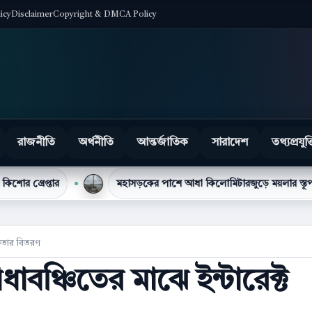
licy
Disclaimer
Copyright & DMCA Policy
রাজনীতি
অর্থনীতি
আন্তর্জাতিক
সারাদেশ
তথ্যপ্রযুক্
মহাসড়কের পাশে আধা কিলোমিটারজুড়ে ময়লার স্তূপ
টিসি
 ইফতার বিতরণ
ধাবঞ্চিতের মাঝে ইন্টারেক্ট