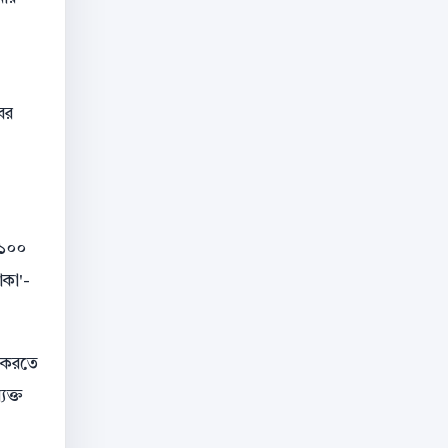
ের
 ১০০
াকা'-
 করতে
যক্ত