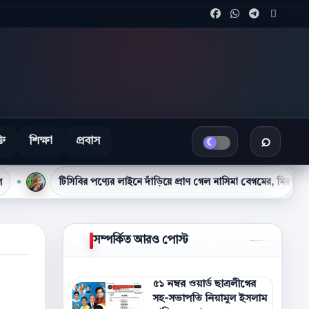
Facebook এ শেয়ার 
WhatsApp এ শে
Telegram 
X এ শে
তি
শিক্ষা
প্রবাস
খবর খুঁজুন
বির পণ্যের লাইনে দাঁড়িয়ে প্রাণ গেল নাসিমা বেগমের, মিরপুরে দেয়াল ধসে নিহত ২
সম্পর্কিত আরও পোস্ট
আরও দেখান
৫১ নম্বর ওয়ার্ড ছাত্রলীগের
সহ-সভাপতি নিয়ামুল ইসলাম