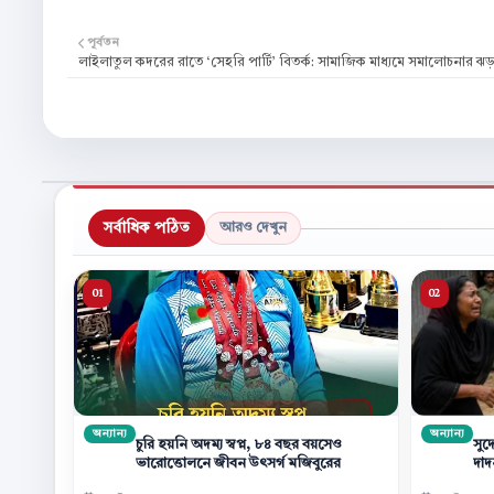
পূর্বতন
লাইলাতুল কদরের রাতে ‘সেহরি পার্টি’ বিতর্ক: সামাজিক মাধ্যমে সমালোচনার ঝ
সর্বাধিক পঠিত
আরও দেখুন
অন্যান্য
অন্যান্য
চুরি হয়নি অদম্য স্বপ্ন, ৮৪ বছর বয়সেও
সুদ
ভারোত্তোলনে জীবন উৎসর্গ মজিবুরের
দাদন