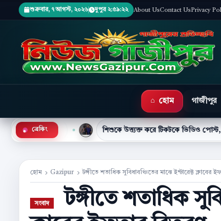
শুক্রবার, ৭ আগস্ট, ২০২৬
দুপুর ২:৫৯:২৩
About Us
Contact Us
Privacy Po
হোম
গাজীপুর
য়ী
শিশুকে উত্ত্যক্ত করে টিকটকে ভিডিও পোস্ট, কিশোর গ্রেপ্তার
ব্রেকিং
●
হোম
Gazipur
টঙ্গীতে শতাধিক সুবিধাবঞ্চিতের মাঝে ইন্টারেক্ট ক্লাবের
টঙ্গীতে শতাধিক সুবি