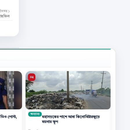
বীনতর
 মাহফিল
অন্যান্য
িডিও পোস্ট,
মহাসড়কের পাশে আধা কিলোমিটারজুড়ে
ময়লার স্তূপ