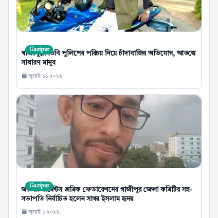
Gazipur
গাজীপুরে ডিবি পুলিশের পরিচয় দিয়ে চাঁদাবাজির অভিযোগ, আতঙ্কে
সাধারণ মানুষ
জুলাই ১১,২০২৬
Gazipur
জাতীয় গার্মেন্টস শ্রমিক ফেডারেশনের গাজীপুর জেলা কমিটির সহ-
সভাপতি নির্বাচিত হলেন সাগর ইসলাম হৃদয়
জুলাই ৮,২০২৬