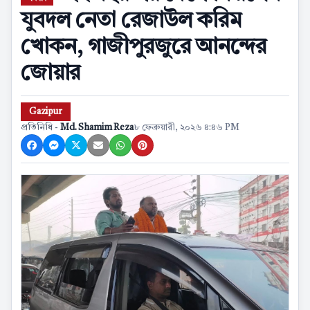
যুবদল নেতা রেজাউল করিম
খোকন, গাজীপুরজুরে আনন্দের
জোয়ার
Gazipur
প্রতিনিধি -
Md. Shamim Reza
৮ ফেব্রুয়ারী, ২০২৬ ৪:৪৬ PM