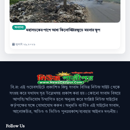
অন্যান্য
মহাসড়কের পাশে আধা কিলোমিটারজুড়ে ময়লার স্তূপ
জুলাই ২৯,২০২৬
বি.দ্র: এই ওয়েবসাইটে প্রকাশিত কিছু সংবাদ বিভিন্ন নিউজ সাইট থেকে
সংগ্রহ করে যথাযথ সূত্র উল্লেখসহ প্রকাশ করা হয়। কোনো সংবাদ বিষয়ে
আপত্তি/অভিযোগ উত্থাপিত হলে অনুগ্রহ করে সংশ্লিষ্ট নিউজ সাইটের
কর্তৃপক্ষের সঙ্গে যোগাযোগ করুন। অনুমতি ব্যতীত এই সাইটের সংবাদ,
আলোকচিত্র, অডিও ও ভিডিও পুনঃপ্রকাশ/ব্যবহার আইনত দণ্ডনীয়।
Follow Us