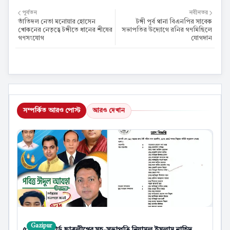
পূর্বতন
নবীনতর
তাঁতিদল নেতা মনোয়ার হোসেন
টঙ্গী পূর্ব থানা বিএনপির সাবেক
খোকনের নেতৃত্বে টঙ্গীতে ধানের শীষের
সভাপতির উদ্যোগে রনির গণমিছিলে
গণসংযোগ
যোগদান
সম্পর্কিত আরও পোস্ট
আরও দেখান
Gazipur