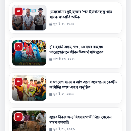
নেত্রকোনায় দুই হাজার পিস ইয়াবাসহ কুখ্যাত
মাদক কারবারি আটক
জুলাই ২৭, ২০২৬
চুরি হয়নি অদম্য স্বপ্ন, ৮৪ বছর বয়সেও
ভারোত্তোলনে জীবন উৎসর্গ মজিবুরের
আগস্ট ০৩, ২০২৬
বাংলাদেশ মানব কল্যাণ এসোসিয়েশনের কেন্দ্রীয়
কমিটির শপথ গ্রহণ অনুষ্ঠিত
জুলাই ২৭, ২০২৬
সুদের টাকার জন্য বিধবার গাভী নিয়ে গেলেন
দাদন ব্যবসায়ী
জুলাই ৩১, ২০২৬