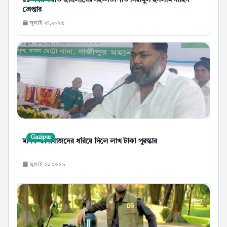
৫১ নম্বর ওয়ার্ড ছাত্রলীগের সহ-সভাপতি নিয়ামুল ইসলাম নাহিদ
গ্রেপ্তার
জুলাই ২৭,২০২৬
Gazipur
মাদক-চাঁদাবাজদের ধরিয়ে দিলে লাখ টাকা পুরস্কার
জুলাই ২১,২০২৬