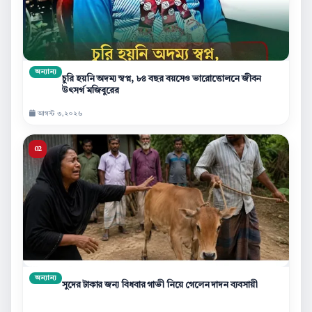
অন্যান্য
চুরি হয়নি অদম্য স্বপ্ন, ৮৪ বছর বয়সেও ভারোত্তোলনে জীবন
উৎসর্গ মজিবুরের
আগস্ট ৩,২০২৬
অন্যান্য
সুদের টাকার জন্য বিধবার গাভী নিয়ে গেলেন দাদন ব্যবসায়ী