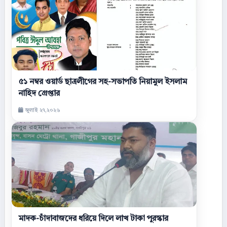
৫১ নম্বর ওয়ার্ড ছাত্রলীগের সহ-সভাপতি নিয়ামুল ইসলাম
নাহিদ গ্রেপ্তার
জুলাই ২৭,২০২৬
মাদক-চাঁদাবাজদের ধরিয়ে দিলে লাখ টাকা পুরস্কার