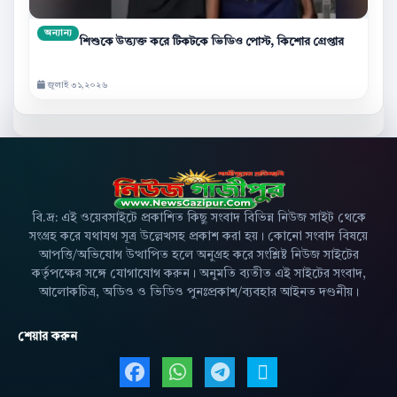
অন্যান্য
শিশুকে উত্ত্যক্ত করে টিকটকে ভিডিও পোস্ট, কিশোর গ্রেপ্তার
জুলাই ৩১,২০২৬
বি.দ্র: এই ওয়েবসাইটে প্রকাশিত কিছু সংবাদ বিভিন্ন নিউজ সাইট থেকে
সংগ্রহ করে যথাযথ সূত্র উল্লেখসহ প্রকাশ করা হয়। কোনো সংবাদ বিষয়ে
আপত্তি/অভিযোগ উত্থাপিত হলে অনুগ্রহ করে সংশ্লিষ্ট নিউজ সাইটের
কর্তৃপক্ষের সঙ্গে যোগাযোগ করুন। অনুমতি ব্যতীত এই সাইটের সংবাদ,
আলোকচিত্র, অডিও ও ভিডিও পুনঃপ্রকাশ/ব্যবহার আইনত দণ্ডনীয়।
শেয়ার করুন
Facebook এ শেয়ার করুন
WhatsApp এ শেয়ার করুন
Telegram এ শেয়ার 
X এ শেয়ার করু