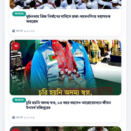
অন্যান্য
ফুটওভার ব্রিজ নির্মাণের দাবিতে ঢাকা-ময়মনসিংহ মহাসড়ক
অবরোধ
আগস্ট ৯,২০২৬
অন্যান্য
চুরি হয়নি অদম্য স্বপ্ন, ৮৪ বছর বয়সেও ভারোত্তোলনে জীবন
উৎসর্গ মজিবুরের
আগস্ট ৩,২০২৬