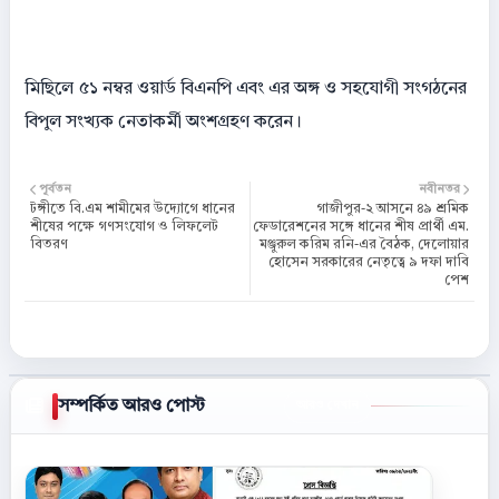
মিছিলে ৫১ নম্বর ওয়ার্ড বিএনপি এবং এর অঙ্গ ও সহযোগী সংগঠনের
বিপুল সংখ্যক নেতাকর্মী অংশগ্রহণ করেন।
পূর্বতন
নবীনতর
টঙ্গীতে বি.এম শামীমের উদ্যোগে ধানের
গাজীপুর-২ আসনে ৪৯ শ্রমিক
শীষের পক্ষে গণসংযোগ ও লিফলেট
ফেডারেশনের সঙ্গে ধানের শীষ প্রার্থী এম.
বিতরণ
মঞ্জুরুল করিম রনি-এর বৈঠক, দেলোয়ার
হোসেন সরকারের নেতৃত্বে ৯ দফা দাবি
পেশ
সম্পর্কিত আরও পোস্ট
আরও দেখান