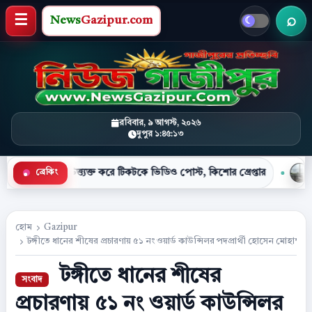
News
Gazipur.com
খবর 
মেনু খুলুন
রবিবার, ৯ আগস্ট, ২০২৬
দুপুর ১:৪৫:১৪
উত্ত্যক্ত করে টিকটকে ভিডিও পোস্ট, কিশোর গ্রেপ্তার
মহাসড়কের পাশ
ব্রেকিং
●
হোম
Gazipur
টঙ্গীতে ধানের শীষের প্রচারণায় ৫১ নং ওয়ার্ড কাউন্সিলর পদপ্রার্থী হোসেন মোহাম্ম
টঙ্গীতে ধানের শীষের
প্রচারণায় ৫১ নং ওয়ার্ড কাউন্সিলর