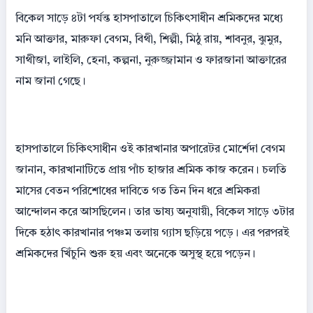
বিকেল সাড়ে ৪টা পর্যন্ত হাসপাতালে চিকিৎসাধীন শ্রমিকদের মধ্যে
মনি আক্তার, মারুফা বেগম, বিথী, শিল্পী, মিঠু রায়, শাবনুর, ঝুমুর,
সাথীজা, লাইলি, হেনা, কল্পনা, নুরুজ্জামান ও ফারজানা আক্তারের
নাম জানা গেছে।
হাসপাতালে চিকিৎসাধীন ওই কারখানার অপারেটর মোর্শেদা বেগম
জানান, কারখানাটিতে প্রায় পাঁচ হাজার শ্রমিক কাজ করেন। চলতি
মাসের বেতন পরিশোধের দাবিতে গত তিন দিন ধরে শ্রমিকরা
আন্দোলন করে আসছিলেন। তার ভাষ্য অনুযায়ী, বিকেল সাড়ে ৩টার
দিকে হঠাৎ কারখানার পঞ্চম তলায় গ্যাস ছড়িয়ে পড়ে। এর পরপরই
শ্রমিকদের খিঁচুনি শুরু হয় এবং অনেকে অসুস্থ হয়ে পড়েন।