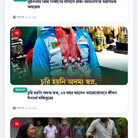
ফুটওভার ব্রিজ নির্মাণের দাবিতে ঢাকা-ময়মনসিংহ মহাসড়ক
অবরোধ
আগস্ট ৯,২০২৬
অন্যান্য
চুরি হয়নি অদম্য স্বপ্ন, ৮৪ বছর বয়সেও ভারোত্তোলনে জীবন
উৎসর্গ মজিবুরের
আগস্ট ৩,২০২৬