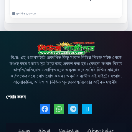
জুলাই ৩১,২০২৬
বি.দ্র: এই ওয়েবসাইটে প্রকাশিত কিছু সংবাদ বিভিন্ন নিউজ সাইট থেকে
সংগ্রহ করে যথাযথ সূত্র উল্লেখসহ প্রকাশ করা হয়। কোনো সংবাদ বিষয়ে
আপত্তি/অভিযোগ উত্থাপিত হলে অনুগ্রহ করে সংশ্লিষ্ট নিউজ সাইটের
কর্তৃপক্ষের সঙ্গে যোগাযোগ করুন। অনুমতি ব্যতীত এই সাইটের সংবাদ,
আলোকচিত্র, অডিও ও ভিডিও পুনঃপ্রকাশ/ব্যবহার আইনত দণ্ডনীয়।
শেয়ার করুন
Facebook এ শেয়ার করুন
WhatsApp এ শেয়ার করুন
Telegram এ শেয়ার 
X এ শেয়ার করু
Home
About
Contact us
Privacy Policy