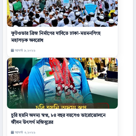
ফুটওভার ব্রিজ নির্মাণের দাবিতে ঢাকা-ময়মনসিংহ
মহাসড়ক অবরোধ
আগস্ট ৯,২০২৬
চুরি হয়নি অদম্য স্বপ্ন, ৮৪ বছর বয়সেও ভারোত্তোলনে
জীবন উৎসর্গ মজিবুরের
আগস্ট ৩,২০২৬