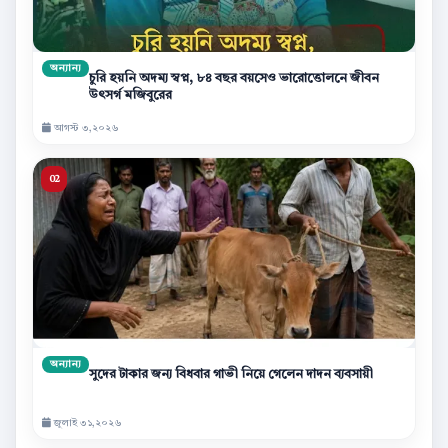
অন্যান্য
চুরি হয়নি অদম্য স্বপ্ন, ৮৪ বছর বয়সেও ভারোত্তোলনে জীবন
উৎসর্গ মজিবুরের
আগস্ট ৩,২০২৬
অন্যান্য
সুদের টাকার জন্য বিধবার গাভী নিয়ে গেলেন দাদন ব্যবসায়ী
জুলাই ৩১,২০২৬