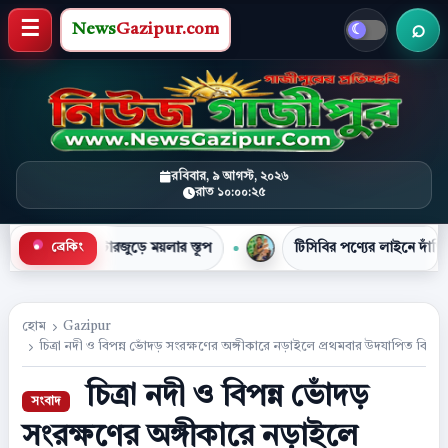
News
Gazipur.com
খবর 
মেনু খুলুন
রবিবার, ৯ আগস্ট, ২০২৬
রাত ১০:০০:২৬
●
ে ময়লার স্তূপ
টিসিবির পণ্যের লাইনে দাঁড়িয়ে প্রাণ গেল নাসিমা ব
ব্রেকিং
হোম
Gazipur
চিত্রা নদী ও বিপন্ন ভোঁদড় সংরক্ষণের অঙ্গীকারে নড়াইলে প্রথমবার উদযাপিত বিশ্ব 
চিত্রা নদী ও বিপন্ন ভোঁদড়
সংরক্ষণের অঙ্গীকারে নড়াইলে