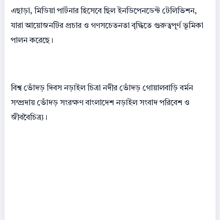
এছাড়া, মিডিয়া পার্টনার হিসেবে ছিল ইনডিপেনডেন্ট টেলিভিশন,
যারা আয়োজনটির প্রচার ও গণসচেতনতা বৃদ্ধিতে গুরুত্বপূর্ণ ভূমিকা
পালন করেছে।
বিশ্ব ভোঁদড় দিবস নড়াইল চিত্রা নদীর ভোঁদড় গোয়ালবাড়ি বর্মন
সম্প্রদায় ভোঁদড় সংরক্ষণ বাংলাদেশ নড়াইল সংবাদ পরিবেশ ও
জীববৈচিত্র্য।