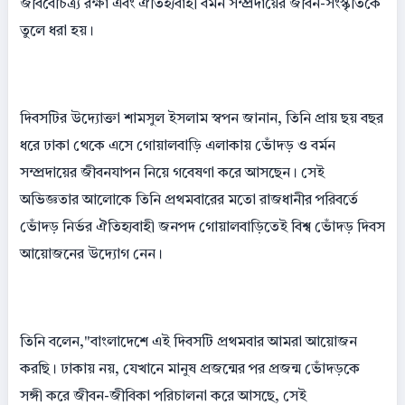
জীববৈচিত্র্য রক্ষা এবং ঐতিহ্যবাহী বর্মন সম্প্রদায়ের জীবন-সংস্কৃতিকে
তুলে ধরা হয়।
দিবসটির উদ্যোক্তা শামসুল ইসলাম স্বপন জানান, তিনি প্রায় ছয় বছর
ধরে ঢাকা থেকে এসে গোয়ালবাড়ি এলাকায় ভোঁদড় ও বর্মন
সম্প্রদায়ের জীবনযাপন নিয়ে গবেষণা করে আসছেন। সেই
অভিজ্ঞতার আলোকে তিনি প্রথমবারের মতো রাজধানীর পরিবর্তে
ভোঁদড় নির্ভর ঐতিহ্যবাহী জনপদ গোয়ালবাড়িতেই বিশ্ব ভোঁদড় দিবস
আয়োজনের উদ্যোগ নেন।
তিনি বলেন,"বাংলাদেশে এই দিবসটি প্রথমবার আমরা আয়োজন
করছি। ঢাকায় নয়, যেখানে মানুষ প্রজন্মের পর প্রজন্ম ভোঁদড়কে
সঙ্গী করে জীবন-জীবিকা পরিচালনা করে আসছে, সেই