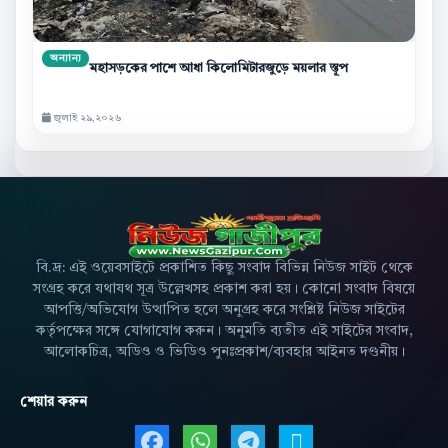
অন্যান্য
মহাসড়কের পাশে আধা কিলোমিটারজুড়ে ময়লার স্তূপ
জুলাই ২৯,২০২৬
বি.দ্র: এই ওয়েবসাইটে প্রকাশিত কিছু সংবাদ বিভিন্ন নিউজ সাইট থেকে
সংগ্রহ করে যথাযথ সূত্র উল্লেখসহ প্রকাশ করা হয়। কোনো সংবাদ বিষয়ে
আপত্তি/অভিযোগ উত্থাপিত হলে অনুগ্রহ করে সংশ্লিষ্ট নিউজ সাইটের
কর্তৃপক্ষের সঙ্গে যোগাযোগ করুন। অনুমতি ব্যতীত এই সাইটের সংবাদ,
আলোকচিত্র, অডিও ও ভিডিও পুনঃপ্রকাশ/ব্যবহার আইনত দণ্ডনীয়।
শেয়ার করুন
Facebook এ শেয়ার করুন
WhatsApp এ শেয়ার করুন
Telegram এ শেয়ার 
X এ শেয়ার করু