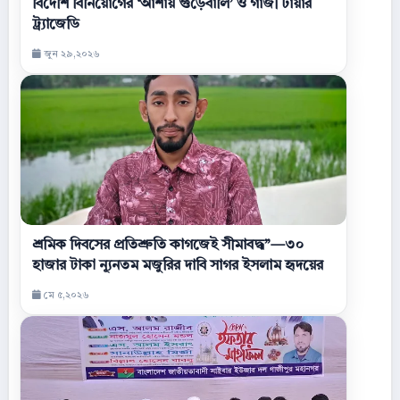
বিদেশি বিনিয়োগের ‘আশায় গুড়েবালি’ ও গাজী টায়ার
ট্র্যাজেডি
জুন ২৯,২০২৬
শ্রমিক দিবসের প্রতিশ্রুতি কাগজেই সীমাবদ্ধ”—৩০
হাজার টাকা ন্যূনতম মজুরির দাবি সাগর ইসলাম হৃদয়ের
মে ৫,২০২৬