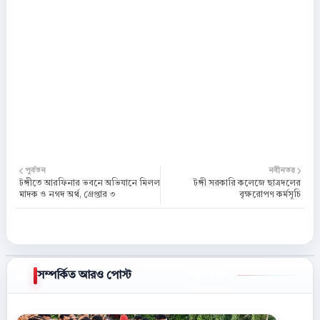
পূর্বতন
নবীনতর
টঙ্গীতে আরফিনার ভবনে অভিযানে মিলল
টঙ্গী সরকারি কলেজে ছাত্রদলের
মাদক ও নগদ অর্থ, গ্রেপ্তার ৩
বৃক্ষরোপণ কর্মসূচি
সম্পর্কিত আরও পোস্ট
আরও দেখান