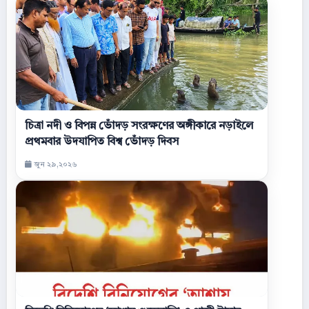
চিত্রা নদী ও বিপন্ন ভোঁদড় সংরক্ষণের অঙ্গীকারে নড়াইলে
প্রথমবার উদযাপিত বিশ্ব ভোঁদড় দিবস
জুন ২৯,২০২৬