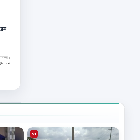
করেন।
বীনতর
তুন বন