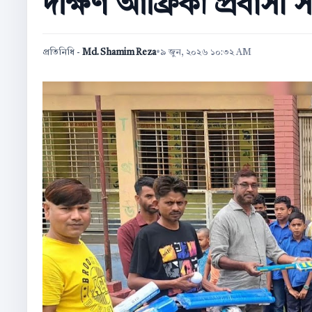
দক্ষিণ আফ্রিকা প্রবাসী স
প্রতিনিধি -
Md. Shamim Reza
•
৯ জুন, ২০২৬ ১০:৩২ AM