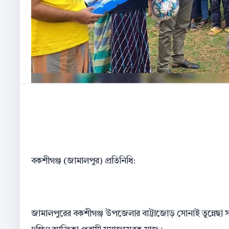
বকশীগঞ্জ (জামালপুর) প্রতিনিধি:
জামালপুরের বকশীগঞ্জ উপজেলার বাট্টাজোড় সোনাই তুন্নেছা সরকা