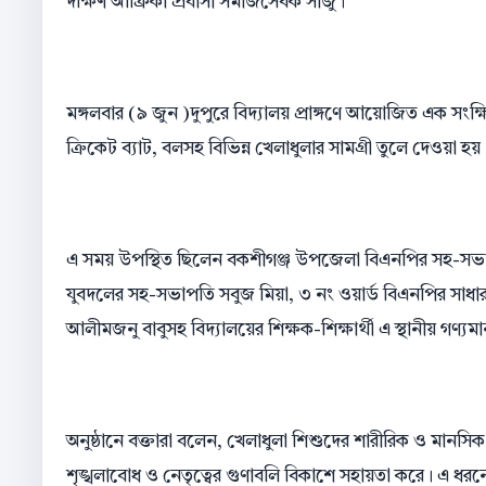
দক্ষিণ আফ্রিকা প্রবাসী সমাজসেবক সাজু।
মঙ্গলবার (৯ জুন )দুপুরে বিদ্যালয় প্রাঙ্গণে আয়োজিত এক সংক্ষি
ক্রিকেট ব্যাট, বলসহ বিভিন্ন খেলাধুলার সামগ্রী তুলে দেওয়া হয়
এ সময় উপস্থিত ছিলেন বকশীগঞ্জ উপজেলা বিএনপির সহ-সভাপ
যুবদলের সহ-সভাপতি সবুজ মিয়া, ৩ নং ওয়ার্ড বিএনপির সাধা
আলীমজনু বাবুসহ বিদ্যালয়ের শিক্ষক-শিক্ষার্থী এ স্থানীয় গণ্যমান্য
অনুষ্ঠানে বক্তারা বলেন, খেলাধুলা শিশুদের শারীরিক ও মানসিক ব
শৃঙ্খলাবোধ ও নেতৃত্বের গুণাবলি বিকাশে সহায়তা করে। এ ধরন