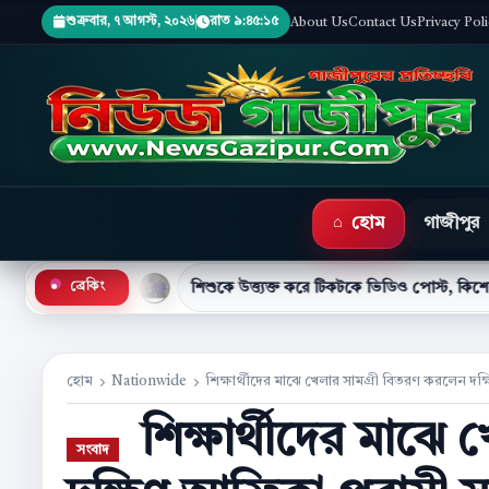
শুক্রবার, ৭ আগস্ট, ২০২৬
রাত ৯:৪৫:১৬
About Us
Contact Us
Privacy Pol
হোম
গাজীপুর
ী
শিশুকে উত্ত্যক্ত করে টিকটকে ভিডিও পোস্ট, কিশোর গ্রেপ্তার
ব্রেকিং
●
হোম
Nationwide
শিক্ষার্থীদের মাঝে খেলার সামগ্রী বিতরণ করলেন দক্ষ
শিক্ষার্থীদের মাঝে