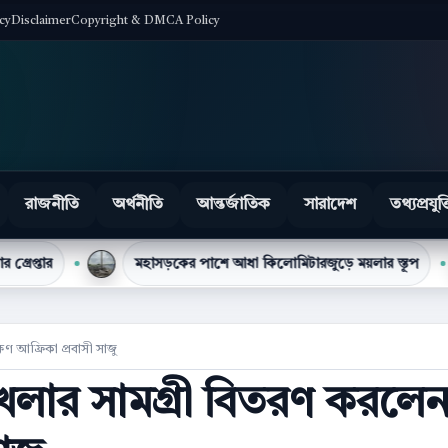
icy
Disclaimer
Copyright & DMCA Policy
রাজনীতি
অর্থনীতি
আন্তর্জাতিক
সারাদেশ
তথ্যপ্রযুক্
মহাসড়কের পাশে আধা কিলোমিটারজুড়ে ময়লার স্তূপ
টিসিবি
িণ আফ্রিকা প্রবাসী সাজু
 খেলার সামগ্রী বিতরণ করলে