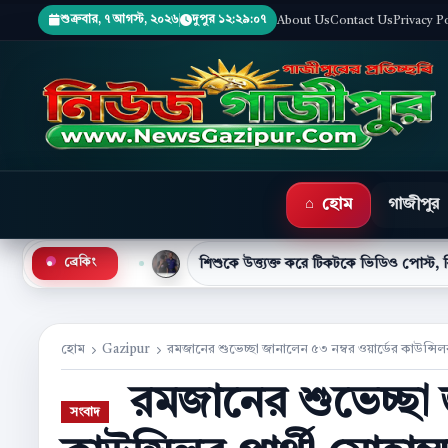
শুক্রবার, ৭ আগস্ট, ২০২৬
দুপুর ১২:২৯:০৯
About Us
Contact Us
Privacy P
হোম
গাজীপুর
●
়ী
শিশুকে উত্ত্যক্ত করে টিকটকে ভিডিও পোস্ট, কিশোর গ্রেপ্তার
ব্রেকিং
হোম
Gazipur
রমজানের শুভেচ্ছা জানালেন ৫৩ নম্বর ওয়ার্ডের কাউন্সিলর
রমজানের শুভেচ্ছা জ