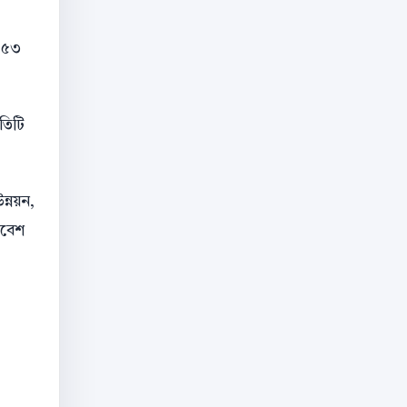
ন ৫৩
তিটি
ন্নয়ন,
িবেশ