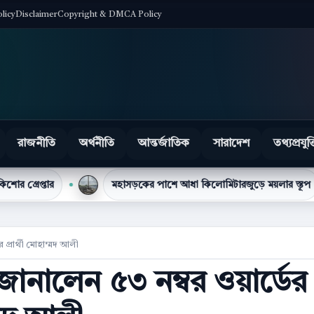
olicy
Disclaimer
Copyright & DMCA Policy
রাজনীতি
অর্থনীতি
আন্তর্জাতিক
সারাদেশ
তথ্যপ্রযুক্
মহাসড়কের পাশে আধা কিলোমিটারজুড়ে ময়লার স্তূপ
টিসি
 প্রার্থী মোহাম্মদ আলী
ানালেন ৫৩ নম্বর ওয়ার্ডের