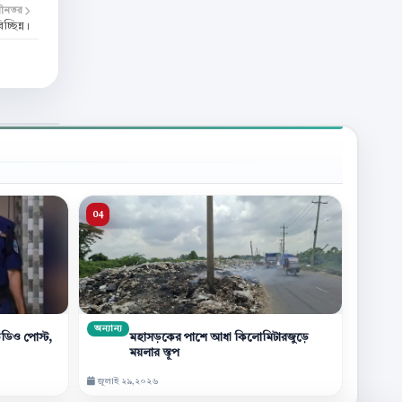
বীনতর
্ছিন্ন।
অন্যান্য
িডিও পোস্ট,
মহাসড়কের পাশে আধা কিলোমিটারজুড়ে
ময়লার স্তূপ
জুলাই ২৯,২০২৬