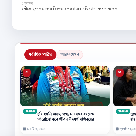
পূর্বতন
টঙ্গীতে যুবদল নেতার বিরুদ্ধে অপপ্রচারের অভিযোগ, সংবাদ সম্মেলন
সর্বাধিক পঠিত
আরও দেখুন
অন্যান্য
অন্যান্য
চুরি হয়নি অদম্য স্বপ্ন, ৮৪ বছর বয়সেও
সুদ
ভারোত্তোলনে জীবন উৎসর্গ মজিবুরের
দাদন
আগস্ট ৩,২০২৬
জুলাই ৩১,২