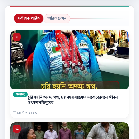
সর্বাধিক পঠিত
আরও দেখুন
অন্যান্য
চুরি হয়নি অদম্য স্বপ্ন, ৮৪ বছর বয়সেও ভারোত্তোলনে জীবন
উৎসর্গ মজিবুরের
আগস্ট ৩,২০২৬