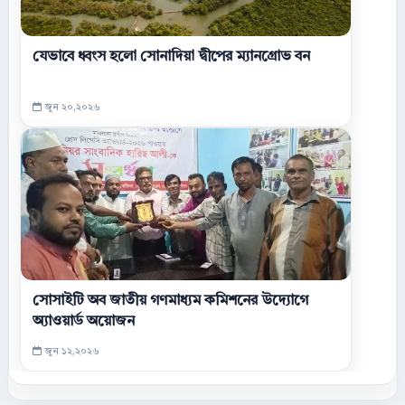
যেভাবে ধ্বংস হলো সোনাদিয়া দ্বীপের ম্যানগ্রোভ বন
জুন ২০,২০২৬
সোসাইটি অব জাতীয় গণমাধ্যম কমিশনের উদ্যোগে
অ্যাওয়ার্ড অয়োজন
জুন ১২,২০২৬