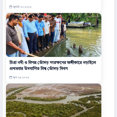
জুলাই ২০,২০২৬
চিত্রা নদী ও বিপন্ন ভোঁদড় সংরক্ষণের অঙ্গীকারে নড়াইলে
প্রথমবার উদযাপিত বিশ্ব ভোঁদড় দিবস
জুন ২৯,২০২৬