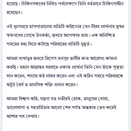
হয়েছে। চিকিৎসকদের নিবিড় পর্যবেক্ষণে তিনি বর্তমানে চিকিৎসাধীন
রয়েছেন।
এই দুঃসময়ে হাসপাতালের প্রতিটি করিডোর যেন নীরব প্রার্থনায় মুখর
স্বজনদের চোখে উৎকণ্ঠা, হৃদয়ে অপেক্ষার ভার। এক অনিশ্চিত
সময়ের মধ্য দিয়ে কাটছে পরিবারের প্রতিটি মুহূর্ত।
আমরা ব্যথাতুর হৃদয়ে মিসেস মনসুর ভাবীর দ্রুত আরোগ্য কামনা
করছি। মহান আল্লাহর দরবারে একান্ত প্রার্থনা তিনি যেন তাঁকে সুস্থতা
দান করেন, শয্যার কষ্ট লাঘব করেন এবং এই কঠিন সময়ে পরিবারকে
অটুট ধৈর্য ও মানসিক শক্তি প্রদান করেন।
আমরা বিশ্বাস করি, যন্ত্রণা যত গভীরই হোক, মানুষের দোয়া,
ভালোবাসা ও সহমর্মিতার আলো শেষ পর্যন্ত অন্ধকার ভেদ করেই
আশার পথ দেখায়।