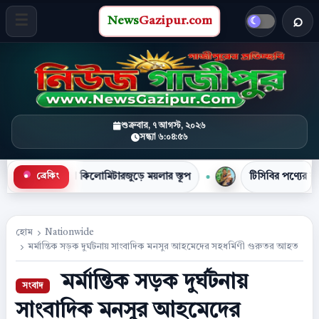
News
Gazipur.com
খবর 
মেনু খুলুন
শুক্রবার, ৭ আগস্ট, ২০২৬
সন্ধ্যা ৬:০৪:৫৭
 কিলোমিটারজুড়ে ময়লার স্তূপ
টিসিবির পণ্যের লাইনে দাঁড়িয়ে প্র
ব্রেকিং
●
হোম
Nationwide
মর্মান্তিক সড়ক দুর্ঘটনায় সাংবাদিক মনসুর আহমেদের সহধর্মিণী গুরুতর আহত
মর্মান্তিক সড়ক দুর্ঘটনায়
সাংবাদিক মনসুর আহমেদের