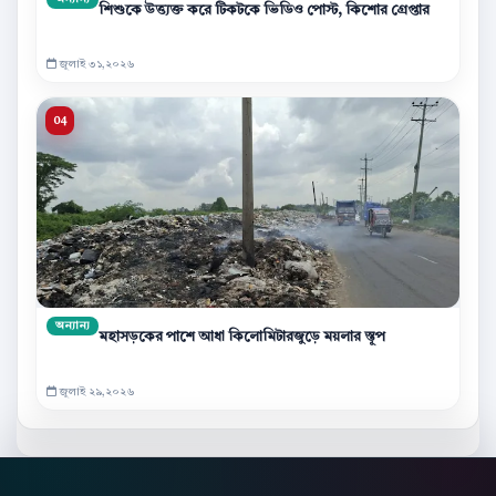
শিশুকে উত্ত্যক্ত করে টিকটকে ভিডিও পোস্ট, কিশোর গ্রেপ্তার
জুলাই ৩১,২০২৬
অন্যান্য
মহাসড়কের পাশে আধা কিলোমিটারজুড়ে ময়লার স্তূপ
জুলাই ২৯,২০২৬