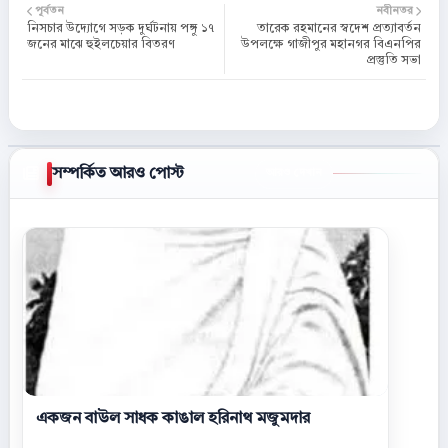
পূর্বতন
নবীনতর
নিসচার উদ্যোগে সড়ক দুর্ঘটনায় পঙ্গু ১৭
তারেক রহমানের স্বদেশ প্রত্যাবর্তন
জনের মাঝে হুইলচেয়ার বিতরণ
উপলক্ষে গাজীপুর মহানগর বিএনপির
প্রস্তুতি সভা
সম্পর্কিত আরও পোস্ট
আরও দেখান
একজন বাউল সাধক কাঙাল হরিনাথ মজুমদার