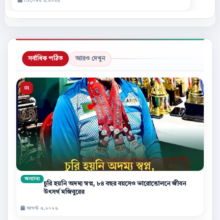
ডিসেম্বর ৪,২০২৪
সর্বাধিক পঠিত
আরও দেখুন
অন্যান্য
চুরি হয়নি অদম্য স্বপ্ন, ৮৪ বছর বয়সেও ভারোত্তোলনে জীবন
উৎসর্গ মজিবুরের
আগস্ট ৩,২০২৬