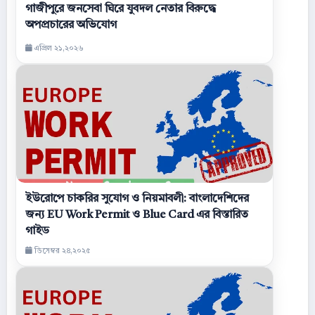
গাজীপুরে জনসেবা ঘিরে যুবদল নেতার বিরুদ্ধে
অপপ্রচারের অভিযোগ
এপ্রিল ২১,২০২৬
ইউরোপে চাকরির সুযোগ ও নিয়মাবলী: বাংলাদেশিদের
জন্য EU Work Permit ও Blue Card এর বিস্তারিত
গাইড
ডিসেম্বর ২৪,২০২৫