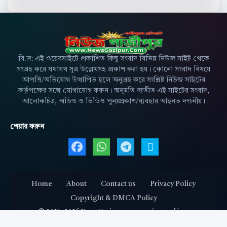
বি.দ্র: এই ওয়েবসাইটে প্রকাশিত কিছু সংবাদ বিভিন্ন নিউজ সাইট থেকে
সংগ্রহ করে যথাযথ সূত্র উল্লেখসহ প্রকাশ করা হয়। কোনো সংবাদ বিষয়ে
আপত্তি/অভিযোগ উত্থাপিত হলে অনুগ্রহ করে সংশ্লিষ্ট নিউজ সাইটের
কর্তৃপক্ষের সঙ্গে যোগাযোগ করুন। অনুমতি ব্যতীত এই সাইটের সংবাদ,
আলোকচিত্র, অডিও ও ভিডিও পুনঃপ্রকাশ/ব্যবহার আইনত দণ্ডনীয়।
শেয়ার করুন
Facebook এ শেয়ার করুন
WhatsApp এ শেয়ার করুন
Telegram এ শেয়ার 
X এ শেয়ার করু
Home
About
Contact us
Privacy Policy
Copyright & DMCA Policy
©
2021 - 2026
NewsGazipur.com — সর্বস্বত্ব সংরক্ষিত।